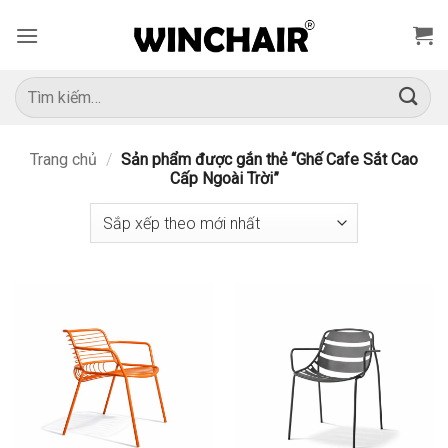
Bỏ
qua
nội
dung
Tìm
kiếm:
Trang chủ
/
Sản phẩm được gắn thẻ “Ghế Cafe Sắt Cao
Cấp Ngoài Trời”