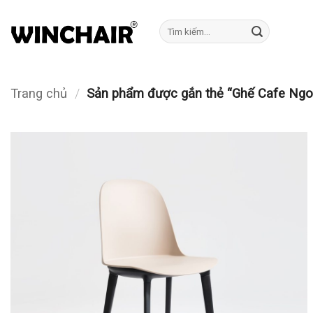
Bỏ
qua
Tìm
kiếm:
nội
dung
Trang chủ
/
Sản phẩm được gắn thẻ “Ghế Cafe Ngoài