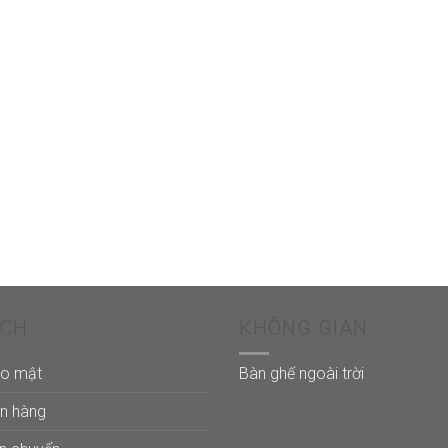
ÁCH
KHÔNG GIAN
ảo mật
Bàn ghế ngoài trời
án hàng