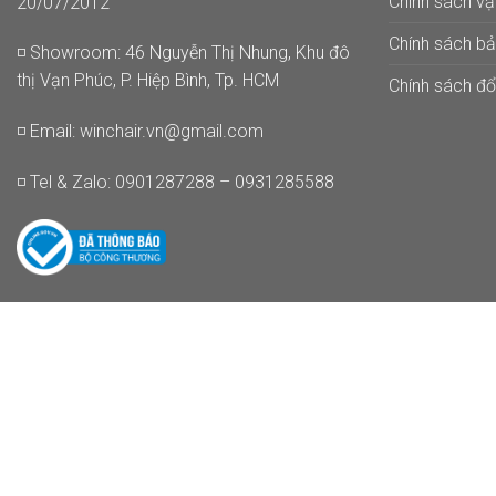
Chính sách v
20/07/2012
Chính sách b
◽ Showroom: 46 Nguyễn Thị Nhung, Khu đô
thị Vạn Phúc, P. Hiệp Bình, Tp. HCM
Chính sách đổi
◽ Email:
winchair.vn@gmail.com
◽ Tel & Zalo: 0901287288 – 0931285588