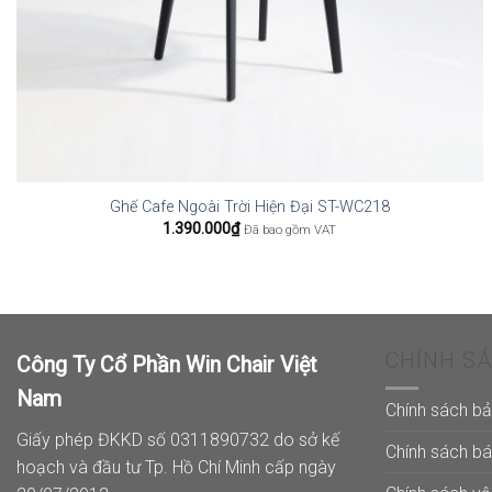
Ghế Cafe Ngoài Trời Hiện Đại ST-WC218
1.390.000
₫
Đã bao gồm VAT
CHÍNH S
Công Ty Cổ Phần Win Chair Việt
Nam
Chính sách b
Giấy phép ĐKKD số 0311890732 do sở kế
Chính sách b
hoạch và đầu tư Tp. Hồ Chí Minh cấp ngày