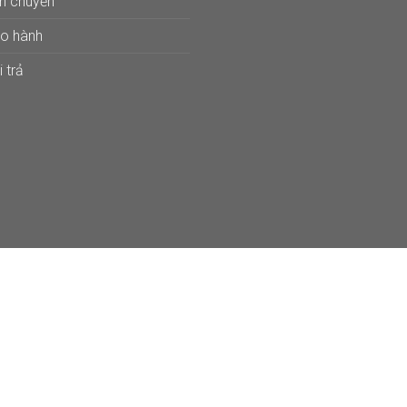
ận chuyển
ảo hành
 trả