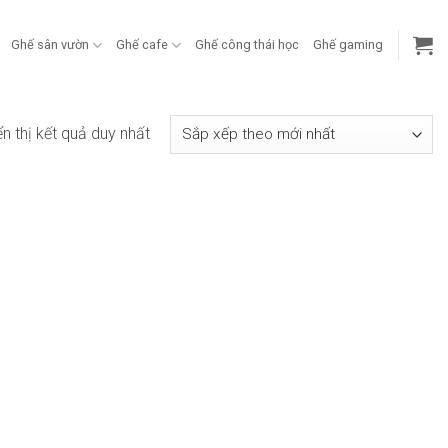
Ghế sân vườn
Ghế cafe
Ghế công thái học
Ghế gaming
ển thị kết quả duy nhất