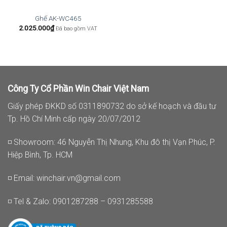
Ghế AK-WC465
2.025.000
₫
Đã bao gồm VAT
Công Ty Cổ Phần Win Chair Việt Nam
Giấy phép ĐKKD số 0311890732 do sở kế hoạch và đầu tư
Tp. Hồ Chí Minh cấp ngày 20/07/2012
◽ Showroom: 46 Nguyễn Thị Nhung, Khu đô thị Vạn Phúc, P.
Hiệp Bình, Tp. HCM
◽ Email:
winchair.vn@gmail.com
◽ Tel & Zalo: 0901287288 – 0931285588