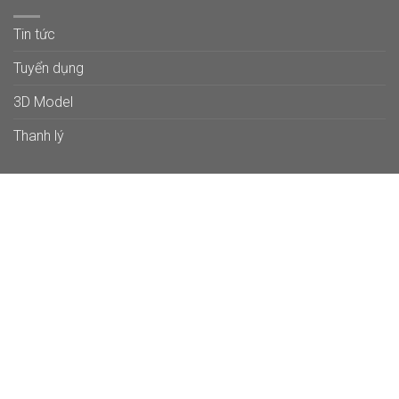
Tin tức
Tuyển dụng
3D Model
Thanh lý