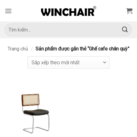
Bỏ
qua
nội
dung
Tìm
kiếm:
Trang chủ
/
Sản phẩm được gắn thẻ “Ghế cafe chân quỳ”