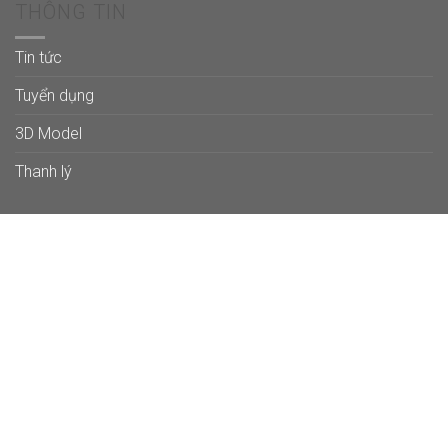
THÔNG TIN
Tin tức
Tuyển dụng
3D Model
Thanh lý