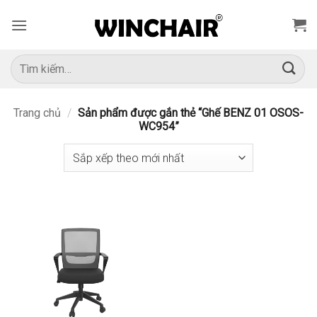
Bỏ
qua
nội
dung
Tìm
kiếm:
Trang chủ
/
Sản phẩm được gắn thẻ “Ghế BENZ 01 OSOS-
WC954”