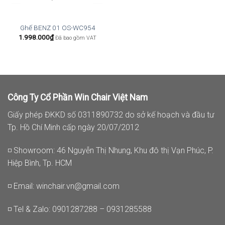
Ghế BENZ 01 OS-WC954
1.998.000
₫
Đã bao gồm VAT
Công Ty Cổ Phần Win Chair Việt Nam
Giấy phép ĐKKD số 0311890732 do sở kế hoạch và đầu tư
Tp. Hồ Chí Minh cấp ngày 20/07/2012
◽ Showroom: 46 Nguyễn Thị Nhung, Khu đô thị Vạn Phúc, P.
Hiệp Bình, Tp. HCM
◽ Email:
winchair.vn@gmail.com
◽ Tel & Zalo: 0901287288 – 0931285588