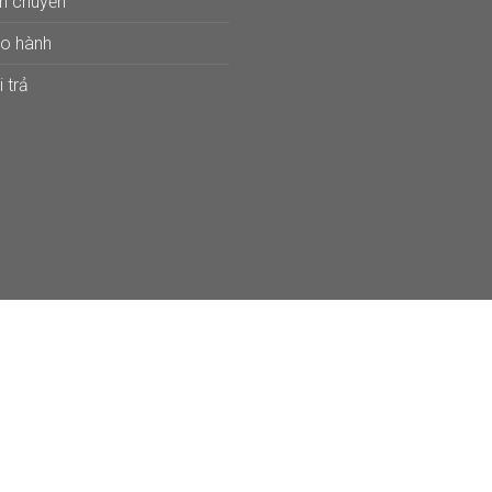
ận chuyển
ảo hành
 trả