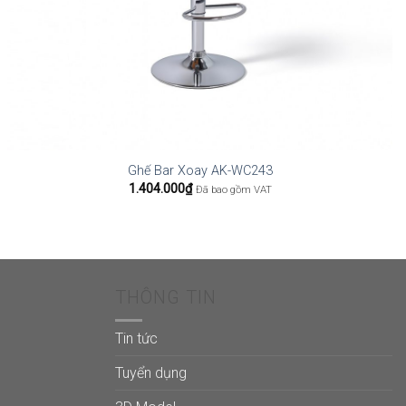
Ghế Bar Xoay AK-WC243
1.404.000
₫
Đã bao gồm VAT
THÔNG TIN
Tin tức
Tuyển dụng