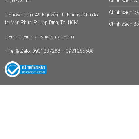
Chính sách v
20/07/2012
Chính sách b
◽ Showroom: 46 Nguyễn Thị Nhung, Khu đô
thị Vạn Phúc, P. Hiệp Bình, Tp. HCM
Chính sách đổi
◽ Email:
winchair.vn@gmail.com
◽ Tel & Zalo: 0901287288 – 0931285588