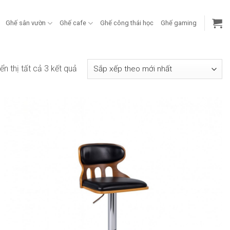
Ghế sân vườn
Ghế cafe
Ghế công thái học
Ghế gaming
Đã
ển thị tất cả 3 kết quả
sắp
xếp
theo
mới
nhất