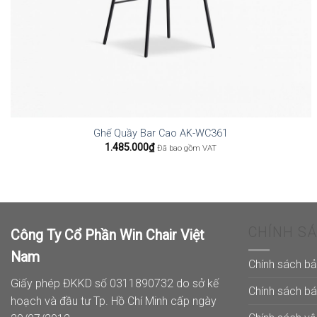
Ghế Quầy Bar Cao AK-WC361
1.485.000
₫
Đã bao gồm VAT
CHÍNH S
Công Ty Cổ Phần Win Chair Việt
Nam
Chính sách b
Giấy phép ĐKKD số 0311890732 do sở kế
Chính sách b
hoạch và đầu tư Tp. Hồ Chí Minh cấp ngày