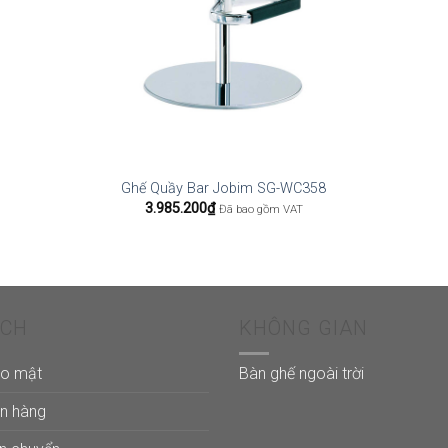
Ghế Quầy Bar Jobim SG-WC358
3.985.200
₫
Đã bao gồm VAT
ÁCH
KHÔNG GIAN
ảo mật
Bàn ghế ngoài trời
án hàng