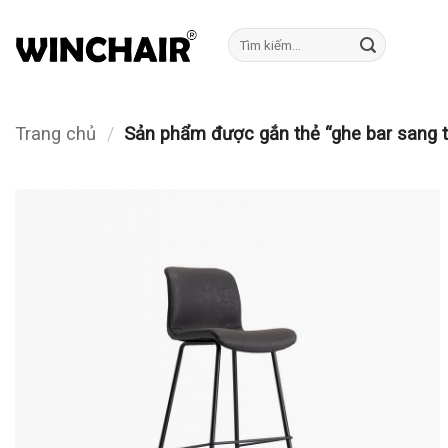
Bỏ
qua
Tìm
kiếm:
nội
dung
Trang chủ
/
Sản phẩm được gắn thẻ “ghe bar sang t