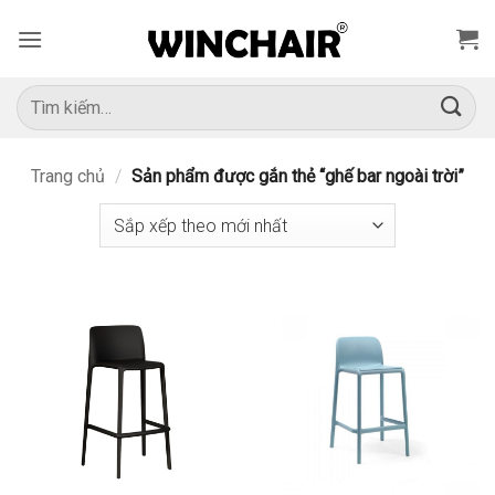
Bỏ
qua
nội
dung
Tìm
kiếm:
Trang chủ
/
Sản phẩm được gắn thẻ “ghế bar ngoài trời”