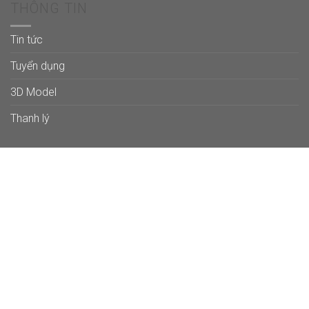
THÔNG TIN
Tin tức
Tuyển dụng
3D Model
Thanh lý