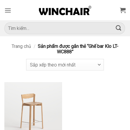
Bỏ
qua
nội
dung
Tìm
kiếm:
Trang chủ
/
Sản phẩm được gắn thẻ “Ghế bar Klo LT-
WC888”