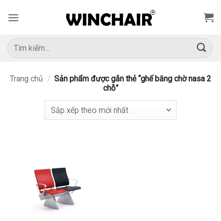
Bỏ
qua
nội
dung
Tìm
kiếm:
Trang chủ
/
Sản phẩm được gắn thẻ “ghế băng chờ nasa 2
chỗ”