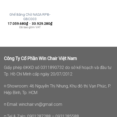
Ghế Băng Chờ NASA RPB-
GBC003
Khoảng
17.059.680
₫
–
33.929.280
₫
giá:
Đã bao gồm VAT
từ
17.059.680₫
đến
33.929.280₫
Công Ty Cổ Phần Win Chair Việt Nam
Giấy phép ĐKKD số 0311890732 do sở kế hoạch và đầu tư
Tp. Hồ Chí Minh cấp ngày 20/07/2012
◽ Showroom: 46 Nguyễn Thị Nhung, Khu đô thị Vạn Phúc, P.
Hiệp Bình, Tp. HCM
◽ Email:
winchair.vn@gmail.com
◽ Tel & Zalo: 0901287288 – 0931285588