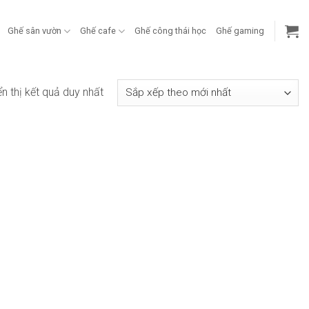
Ghế sân vườn
Ghế cafe
Ghế công thái học
Ghế gaming
ển thị kết quả duy nhất