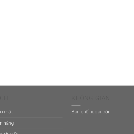
ÁCH
KHÔNG GIAN
ảo mật
Bàn ghế ngoài trời
án hàng