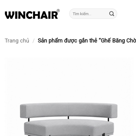
Bỏ
qua
Tìm
kiếm:
nội
dung
Trang chủ
/
Sản phẩm được gắn thẻ “Ghế Băng Chờ 