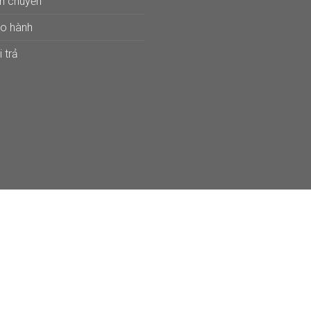
ận chuyển
ảo hành
 trả