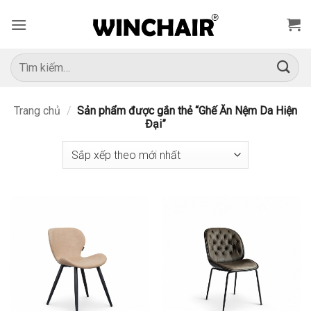
Bỏ
qua
nội
dung
Tìm
kiếm:
Trang chủ
/
Sản phẩm được gắn thẻ “Ghế Ăn Nệm Da Hiện
Đại”