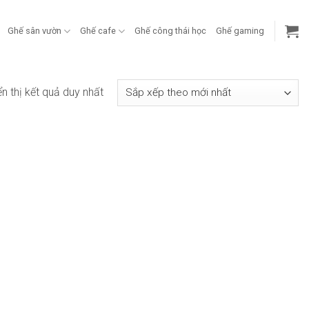
Ghế sân vườn
Ghế cafe
Ghế công thái học
Ghế gaming
ển thị kết quả duy nhất