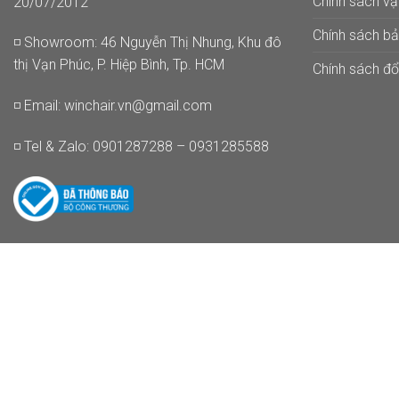
Chính sách v
20/07/2012
Chính sách b
◽ Showroom: 46 Nguyễn Thị Nhung, Khu đô
thị Vạn Phúc, P. Hiệp Bình, Tp. HCM
Chính sách đổi
◽ Email:
winchair.vn@gmail.com
◽ Tel & Zalo: 0901287288 – 0931285588