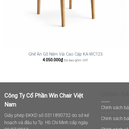
Ghế Ăn Gỗ Nệm Vải Cao Cấp KA-WC123
4.050.000
₫
Đã bao gồm VAT
CHÍNH S
Công Ty Cổ Phần Win Chair Việt
Nam
Chính sách b
Giấy phép ĐKKD số 0311890732 do sở kế
Chính sách b
hoạch và đầu tư Tp. Hồ Chí Minh cấp ngày