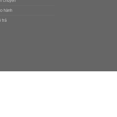
ận chuyển
ảo hành
 trả