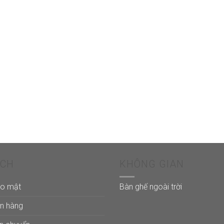
ÁCH
KHÔNG GIAN
ảo mật
Bàn ghế ngoài trời
án hàng