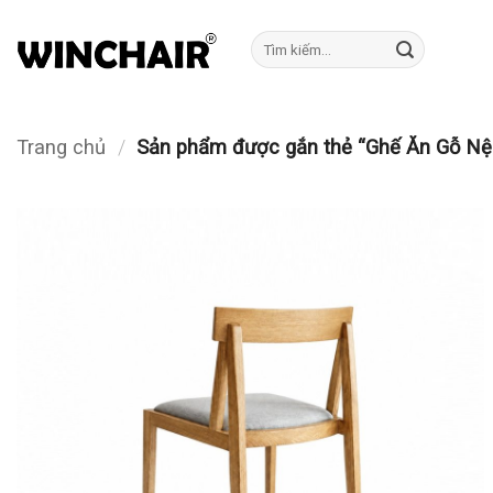
Bỏ
qua
Tìm
kiếm:
nội
dung
Trang chủ
/
Sản phẩm được gắn thẻ “Ghế Ăn Gỗ Nệ