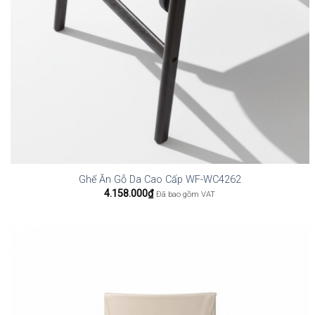
Ghế Ăn Gỗ Da Cao Cấp WF-WC4262
4.158.000
₫
Đã bao gồm VAT