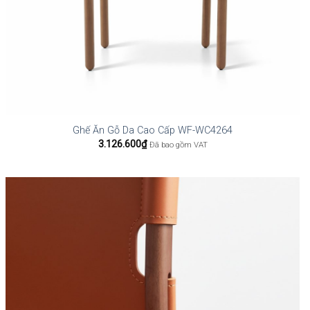
Ghế Ăn Gỗ Da Cao Cấp WF-WC4264
3.126.600
₫
Đã bao gồm VAT