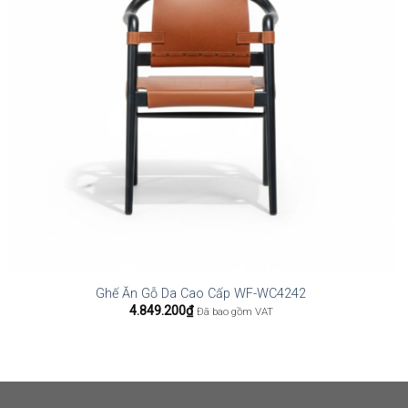
Ghế Ăn Gỗ Da Cao Cấp WF-WC4242
4.849.200
₫
Đã bao gồm VAT