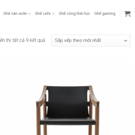
Ghế sân vườn
Ghế cafe
Ghế công thái học
Ghế gaming
Đã
ển thị tất cả 9 kết quả
sắp
xếp
theo
mới
nhất