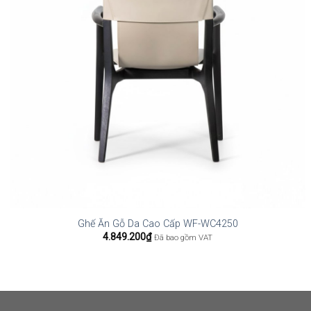
Ghế Ăn Gỗ Da Cao Cấp WF-WC4250
4.849.200
₫
Đã bao gồm VAT