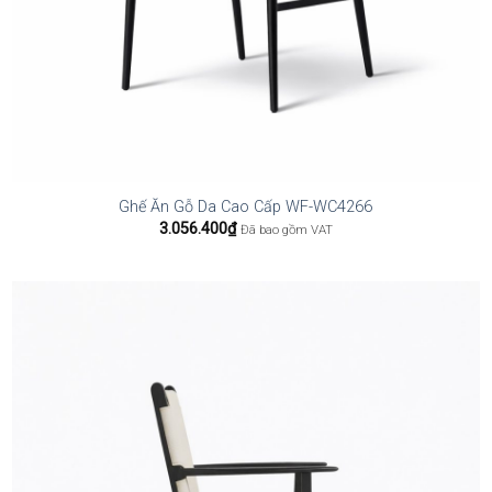
Ghế Ăn Gỗ Da Cao Cấp WF-WC4266
3.056.400
₫
Đã bao gồm VAT