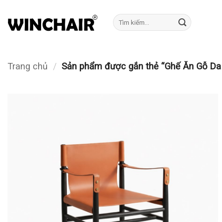
Bỏ
qua
Tìm
kiếm:
nội
dung
Trang chủ
/
Sản phẩm được gắn thẻ “Ghế Ăn Gỗ Da