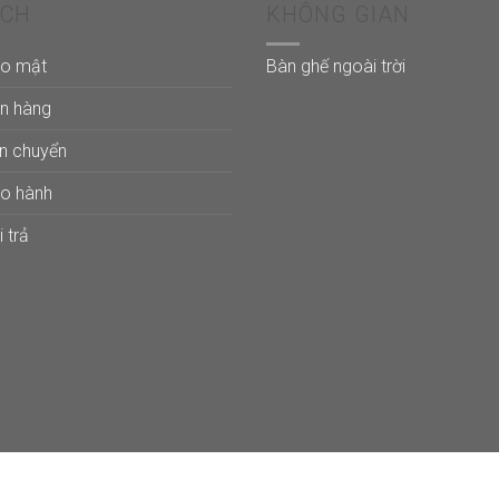
ÁCH
KHÔNG GIAN
ảo mật
Bàn ghế ngoài trời
án hàng
ận chuyển
ảo hành
 trả