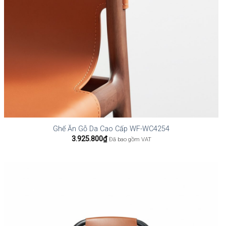
Ghế Ăn Gỗ Da Cao Cấp WF-WC4254
3.925.800
₫
Đã bao gồm VAT