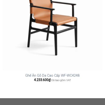
Ghế Ăn Gỗ Da Cao Cấp WF-WC4248
4.233.600
₫
Đã bao gồm VAT