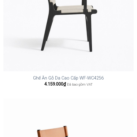
Ghế Ăn Gỗ Da Cao Cấp WF-WC4256
4.159.000
₫
Đã bao gồm VAT