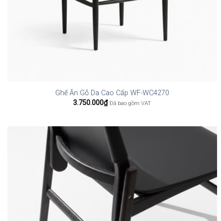
Ghế Ăn Gỗ Da Cao Cấp WF-WC4270
3.750.000
₫
Đã bao gồm VAT