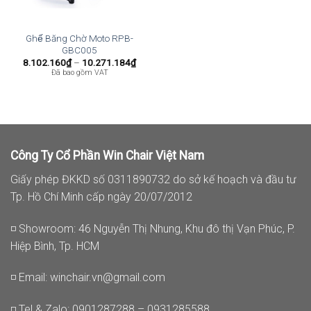
Ghế Băng Chờ Moto RPB-
GBC005
Khoảng
8.102.160
₫
–
10.271.184
₫
giá:
Đã bao gồm VAT
từ
8.102.160₫
đến
10.271.184₫
Công Ty Cổ Phần Win Chair Việt Nam
Giấy phép ĐKKD số 0311890732 do sở kế hoạch và đầu tư
Tp. Hồ Chí Minh cấp ngày 20/07/2012
◽ Showroom: 46 Nguyễn Thị Nhung, Khu đô thị Vạn Phúc, P.
Hiệp Bình, Tp. HCM
◽ Email:
winchair.vn@gmail.com
◽ Tel & Zalo: 0901287288 – 0931285588