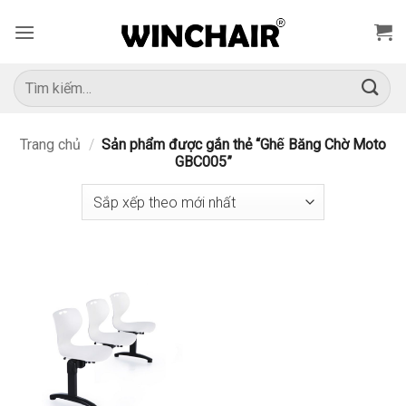
Bỏ
qua
nội
dung
Tìm
kiếm:
Trang chủ
/
Sản phẩm được gắn thẻ “Ghế Băng Chờ Moto
GBC005”