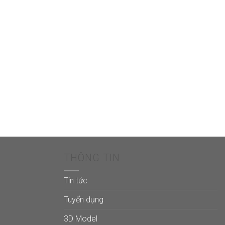
THÔNG TIN
Tin tức
Tuyển dụng
3D Model