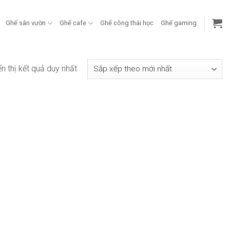
Ghế sân vườn
Ghế cafe
Ghế công thái học
Ghế gaming
ển thị kết quả duy nhất