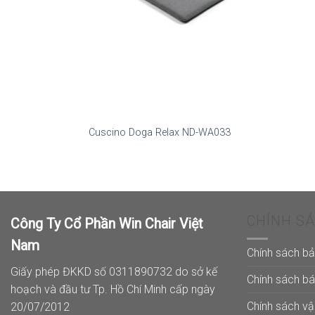
Cuscino Doga Relax ND-WA033
CHÍNH S
Công Ty Cổ Phần Win Chair Việt
Nam
Chính sách b
Giấy phép ĐKKD số 0311890732 do sở kế
Chính sách b
hoạch và đầu tư Tp. Hồ Chí Minh cấp ngày
Chính sách v
20/07/2012