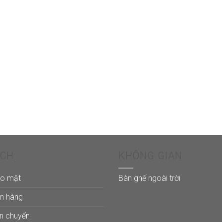
ÁCH
KHÔNG GIAN
ảo mật
Bàn ghế ngoài trời
án hàng
ận chuyển