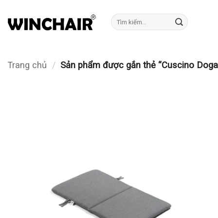
Bỏ
qua
Tìm
kiếm:
nội
dung
Trang chủ
/
Sản phẩm được gắn thẻ “Cuscino Dog