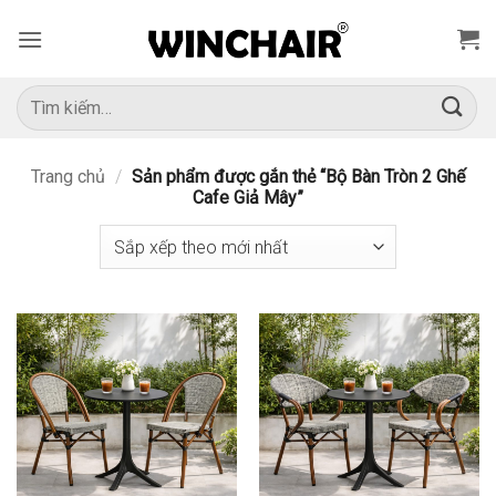
Bỏ
qua
nội
dung
Tìm
kiếm:
Trang chủ
/
Sản phẩm được gắn thẻ “Bộ Bàn Tròn 2 Ghế
Cafe Giả Mây”