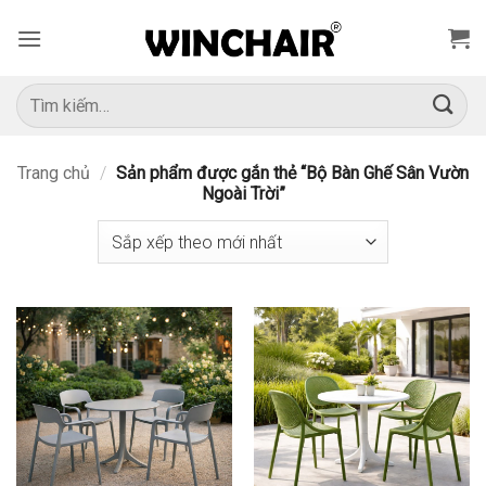
Bỏ
qua
nội
dung
Tìm
kiếm:
Trang chủ
/
Sản phẩm được gắn thẻ “Bộ Bàn Ghế Sân Vườn
Ngoài Trời”