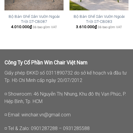
Bộ Bàn Ghế Sân Vườn Ngoài
Bộ Bàn Ghế Sân Vườn Ngoài
Trời ST-CB087
Trời ST-CB083
4.010.000
₫
3.610.000
₫
Đã bao gồm VAT
Đã bao gồm VAT
Công Ty Cổ Phần Win Chair Việt Nam
Giấy phép ĐKKD số 0311890732 do sở kế hoạch và đầu tư
Tp. Hồ Chí Minh cấp ngày 20/07/2012
◽ Showroom: 46 Nguyễn Thị Nhung, Khu đô thị Vạn Phúc, P.
Hiệp Bình, Tp. HCM
◽ Email:
winchair.vn@gmail.com
◽ Tel & Zalo: 0901287288 – 0931285588