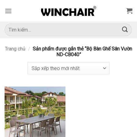
Bỏ
qua
nội
dung
Tìm
kiếm:
Trang chủ
/
Sản phẩm được gắn thẻ “Bộ Bàn Ghế Sân Vườn
ND-CB040”