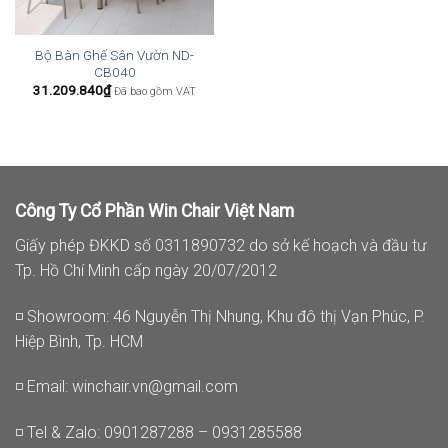
Bộ Bàn Ghế Sân Vườn ND-
CB040
31.209.840
₫
Đã bao gồm VAT
Công Ty Cổ Phần Win Chair Việt Nam
Giấy phép ĐKKD số 0311890732 do sở kế hoạch và đầu tư
Tp. Hồ Chí Minh cấp ngày 20/07/2012
◽ Showroom: 46 Nguyễn Thị Nhung, Khu đô thị Vạn Phúc, P.
Hiệp Bình, Tp. HCM
◽ Email:
winchair.vn@gmail.com
◽ Tel & Zalo: 0901287288 – 0931285588