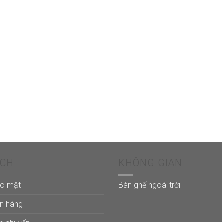
ÁCH
KHÔNG GIAN
ảo mật
Bàn ghế ngoài trời
án hàng