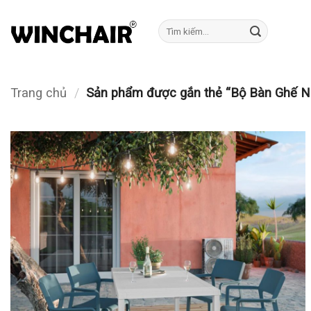
Bỏ
qua
Tìm
kiếm:
nội
dung
Trang chủ
/
Sản phẩm được gắn thẻ “Bộ Bàn Ghế N