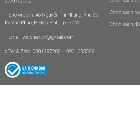
Chính sách v
20/07/2012
Chính sách b
◽ Showroom: 46 Nguyễn Thị Nhung, Khu đô
thị Vạn Phúc, P. Hiệp Bình, Tp. HCM
Chính sách đổi
◽ Email:
winchair.vn@gmail.com
◽ Tel & Zalo: 0901287288 – 0931285588