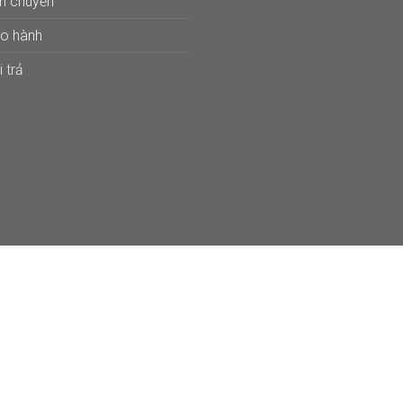
ận chuyển
ảo hành
 trả