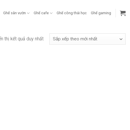
Ghế sân vườn
Ghế cafe
Ghế công thái học
Ghế gaming
ển thị kết quả duy nhất