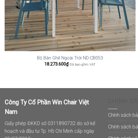
Bộ Bàn Ghế Ngoài Trời ND-CB053
18.273.600
₫
Đã bao gồm VAT
CHÍNH S
Công Ty Cổ Phần Win Chair Việt
Nam
Chính sách b
Giấy phép ĐKKD số 0311890732 do sở kế
Chính sách b
hoạch và đầu tư Tp. Hồ Chí Minh cấp ngày