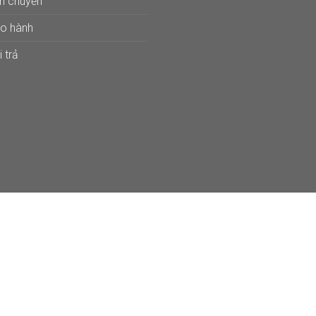
ận chuyển
ảo hành
 trả