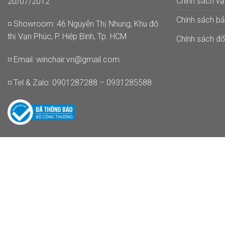
Chính sách v
20/07/2012
Chính sách b
◽ Showroom: 46 Nguyễn Thị Nhung, Khu đô
thị Vạn Phúc, P. Hiệp Bình, Tp. HCM
Chính sách đổi
◽ Email:
winchair.vn@gmail.com
◽ Tel & Zalo: 0901287288 – 0931285588