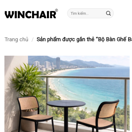
Bỏ
qua
Tìm
kiếm:
nội
dung
Trang chủ
/
Sản phẩm được gắn thẻ “Bộ Bàn Ghế Ba