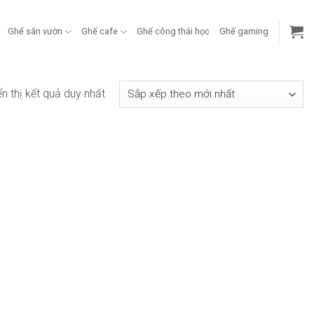
Ghế sân vườn
Ghế cafe
Ghế công thái học
Ghế gaming
ển thị kết quả duy nhất