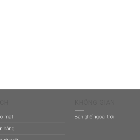
ÁCH
KHÔNG GIAN
ảo mật
Bàn ghế ngoài trời
án hàng