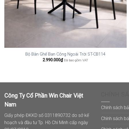
Bộ Bàn Ghế Ban Công Ngoài Trời ST-CB114
2.990.000
₫
Đã bao gồm VAT
CHÍNH S
Công Ty Cổ Phần Win Chair Việt
Nam
Chính sách b
Giấy phép ĐKKD số 0311890732 do sở kế
Chính sách b
hoạch và đầu tư Tp. Hồ Chí Minh cấp ngày