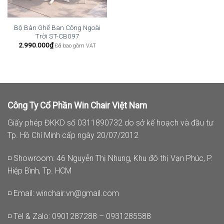
Bộ Bàn Ghế Ban Công Ngoài
Trời ST-CB097
2.990.000
₫
Đã bao gồm VAT
Công Ty Cổ Phần Win Chair Việt Nam
Giấy phép ĐKKD số 0311890732 do sở kế hoạch và đầu tư
Tp. Hồ Chí Minh cấp ngày 20/07/2012
◽ Showroom: 46 Nguyễn Thị Nhung, Khu đô thị Vạn Phúc, P.
Hiệp Bình, Tp. HCM
◽ Email:
winchair.vn@gmail.com
◽ Tel & Zalo: 0901287288 – 0931285588