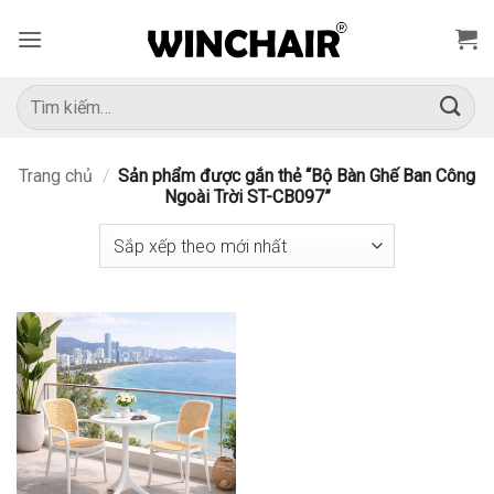
Bỏ
qua
nội
dung
Tìm
kiếm:
Trang chủ
/
Sản phẩm được gắn thẻ “Bộ Bàn Ghế Ban Công
Ngoài Trời ST-CB097”