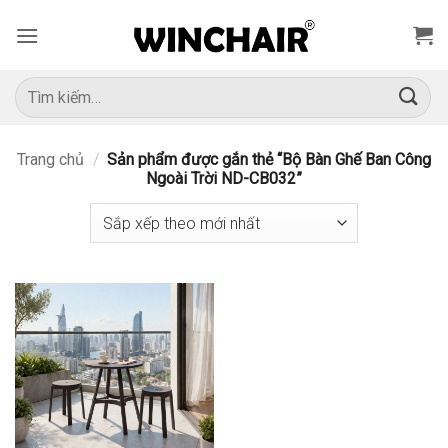
Bỏ
qua
nội
dung
Tìm
kiếm:
Trang chủ
/
Sản phẩm được gắn thẻ “Bộ Bàn Ghế Ban Công
Ngoài Trời ND-CB032”