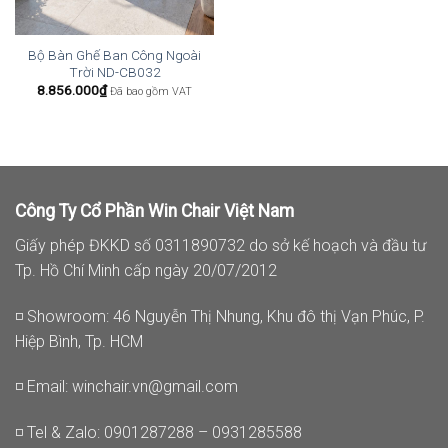
Bộ Bàn Ghế Ban Công Ngoài
Trời ND-CB032
8.856.000
₫
Đã bao gồm VAT
Công Ty Cổ Phần Win Chair Việt Nam
Giấy phép ĐKKD số 0311890732 do sở kế hoạch và đầu tư
Tp. Hồ Chí Minh cấp ngày 20/07/2012
◽ Showroom: 46 Nguyễn Thị Nhung, Khu đô thị Vạn Phúc, P.
Hiệp Bình, Tp. HCM
◽ Email:
winchair.vn@gmail.com
◽ Tel & Zalo: 0901287288 – 0931285588