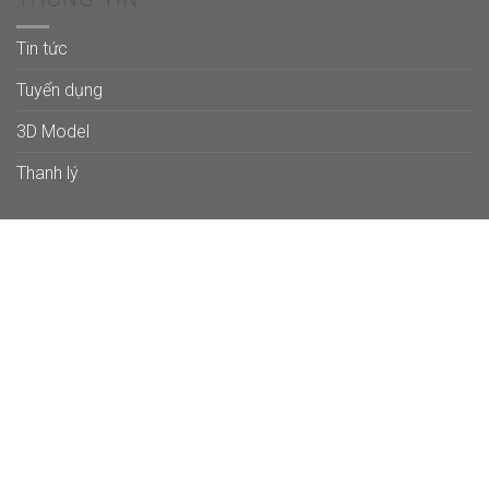
Tin tức
Tuyển dụng
3D Model
Thanh lý