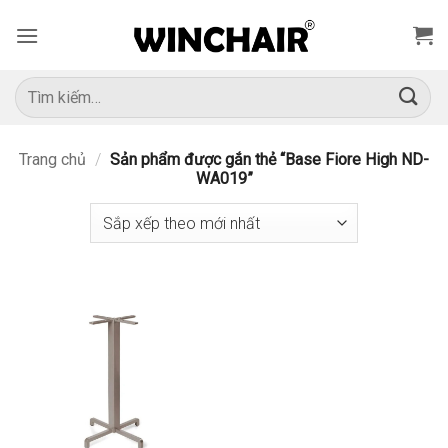
Bỏ
qua
nội
dung
Tìm
kiếm:
Trang chủ
/
Sản phẩm được gắn thẻ “Base Fiore High ND-
WA019”