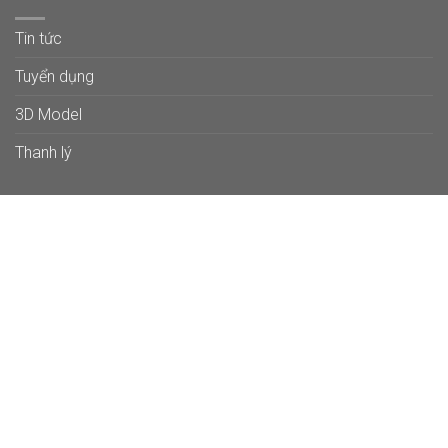
Tin tức
Tuyển dụng
3D Model
Thanh lý