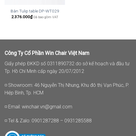
Bàn Tulip table DP-WT029
2.376.000
₫
Đã bao gồm VAT
Công Ty Cổ Phần Win Chair Việt Nam
Giấy phép ĐKKD số 0311890732 do sở kế hoạch và đầu tư
Tp. Hồ Chí Minh cấp ngày 20/07/2012
◽ Showroom: 46 Nguyễn Thị Nhung, Khu đô thị Vạn Phúc, P.
Hiệp Bình, Tp. HCM
◽ Email:
winchair.vn@gmail.com
◽ Tel & Zalo: 0901287288 – 0931285588