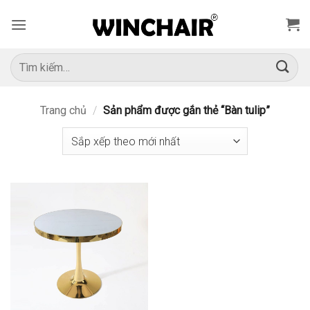
Bỏ
qua
nội
dung
Tìm
kiếm:
Trang chủ
/
Sản phẩm được gắn thẻ “Bàn tulip”