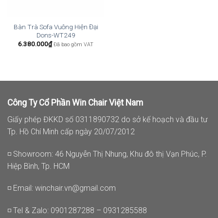
Bàn Trà Sofa Vuông Hiện Đại
Dons-WT249
6.380.000
₫
Đã bao gồm VAT
Công Ty Cổ Phần Win Chair Việt Nam
Giấy phép ĐKKD số 0311890732 do sở kế hoạch và đầu tư
Tp. Hồ Chí Minh cấp ngày 20/07/2012
◽ Showroom: 46 Nguyễn Thị Nhung, Khu đô thị Vạn Phúc, P.
Hiệp Bình, Tp. HCM
◽ Email:
winchair.vn@gmail.com
◽ Tel & Zalo: 0901287288 – 0931285588