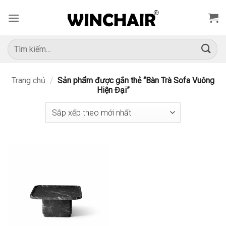
Bỏ
qua
nội
dung
Tìm
kiếm:
Trang chủ
/
Sản phẩm được gắn thẻ “Bàn Trà Sofa Vuông
Hiện Đại”