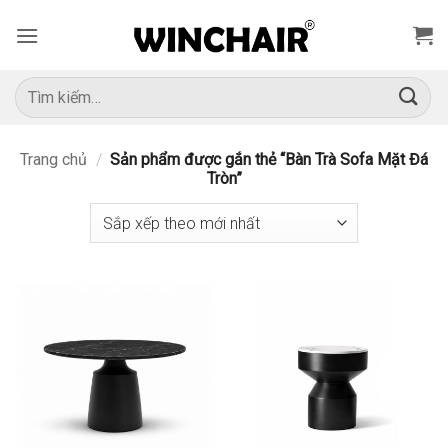
Bỏ
qua
nội
dung
Tìm
kiếm:
Trang chủ
/
Sản phẩm được gắn thẻ “Bàn Trà Sofa Mặt Đá
Tròn”