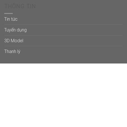
THÔNG TIN
Tin tức
Tuyển dụng
3D Model
Thanh lý