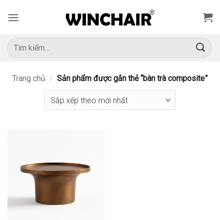
Bỏ
qua
nội
dung
Tìm
kiếm:
Trang chủ
/
Sản phẩm được gắn thẻ “bàn trà composite”