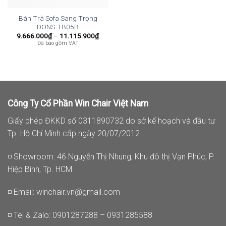
Bàn Trà Sofa Sang Trọng
DONS-TB05B
Khoảng
9.666.000
₫
–
11.115.900
₫
giá:
Đã bao gồm VAT
từ
9.666.000₫
đến
11.115.900₫
Công Ty Cổ Phần Win Chair Việt Nam
Giấy phép ĐKKD số 0311890732 do sở kế hoạch và đầu tư
Tp. Hồ Chí Minh cấp ngày 20/07/2012
◽ Showroom: 46 Nguyễn Thị Nhung, Khu đô thị Vạn Phúc, P.
Hiệp Bình, Tp. HCM
◽ Email:
winchair.vn@gmail.com
◽ Tel & Zalo: 0901287288 – 0931285588