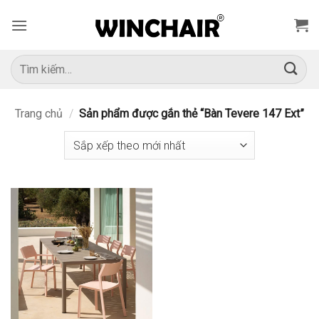
Bỏ
qua
nội
dung
Tìm
kiếm:
Trang chủ
/
Sản phẩm được gắn thẻ “Bàn Tevere 147 Ext”