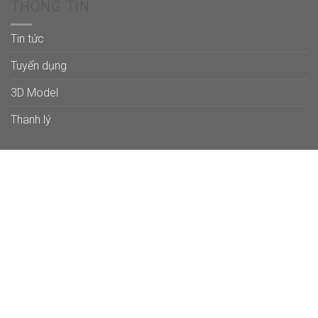
THÔNG TIN
Tin tức
Tuyển dụng
3D Model
Thanh lý