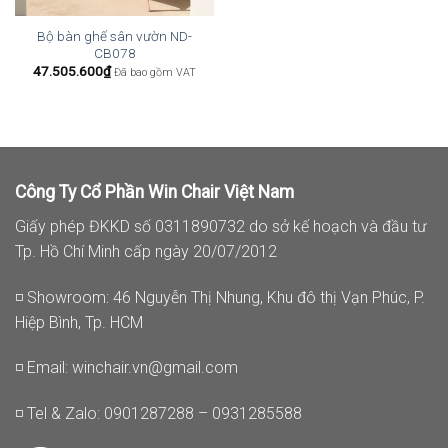
Bộ bàn ghế sân vườn ND-
CB078
47.505.600
₫
Đã bao gồm VAT
Công Ty Cổ Phần Win Chair Việt Nam
Giấy phép ĐKKD số 0311890732 do sở kế hoạch và đầu tư
Tp. Hồ Chí Minh cấp ngày 20/07/2012
◽ Showroom: 46 Nguyễn Thị Nhung, Khu đô thị Vạn Phúc, P.
Hiệp Bình, Tp. HCM
◽ Email:
winchair.vn@gmail.com
◽ Tel & Zalo: 0901287288 – 0931285588