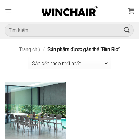
Bỏ
qua
nội
dung
Tìm
kiếm:
Trang chủ
/
Sản phẩm được gắn thẻ “Bàn Rio”