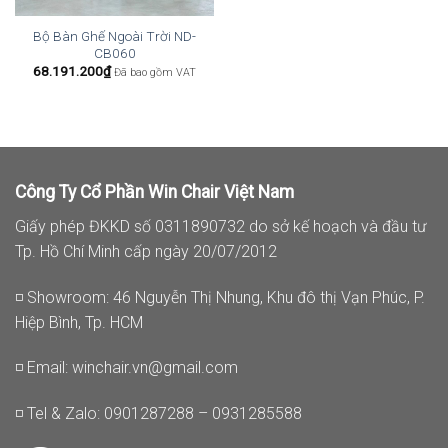
Bộ Bàn Ghế Ngoài Trời ND-
CB060
68.191.200
₫
Đã bao gồm VAT
Công Ty Cổ Phần Win Chair Việt Nam
Giấy phép ĐKKD số 0311890732 do sở kế hoạch và đầu tư
Tp. Hồ Chí Minh cấp ngày 20/07/2012
◽ Showroom: 46 Nguyễn Thị Nhung, Khu đô thị Vạn Phúc, P.
Hiệp Bình, Tp. HCM
◽ Email:
winchair.vn@gmail.com
◽ Tel & Zalo: 0901287288 – 0931285588