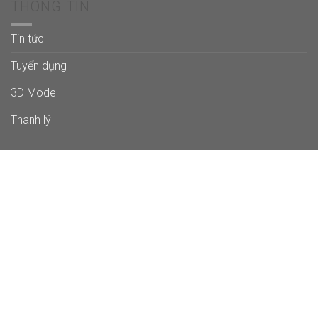
THÔNG TIN
Tin tức
Tuyển dụng
3D Model
Thanh lý