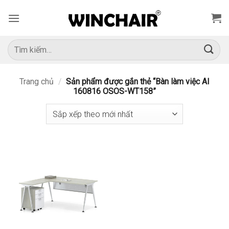
Bỏ
qua
nội
dung
Tìm
kiếm:
Trang chủ
/
Sản phẩm được gắn thẻ “Bàn làm việc AI
160816 OSOS-WT158”