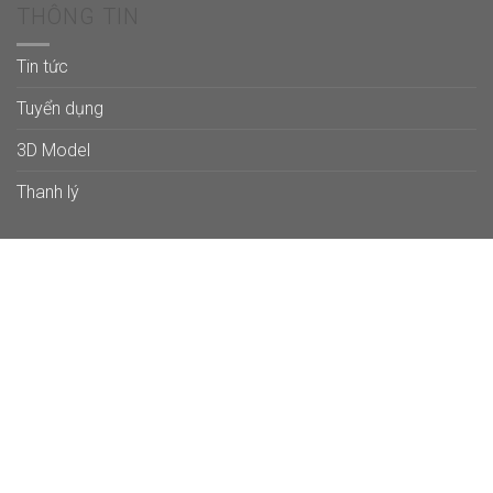
THÔNG TIN
Tin tức
Tuyển dụng
3D Model
Thanh lý