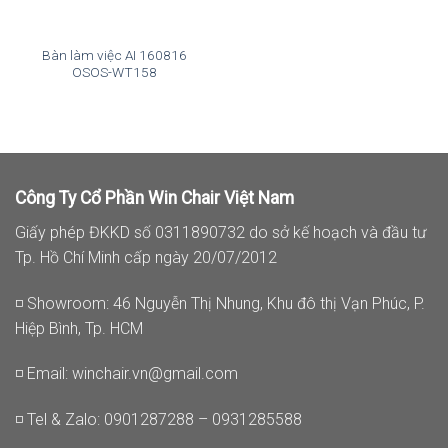
Bàn làm việc AI 160816
OSOS-WT158
Công Ty Cổ Phần Win Chair Việt Nam
Giấy phép ĐKKD số 0311890732 do sở kế hoạch và đầu tư
Tp. Hồ Chí Minh cấp ngày 20/07/2012
◽ Showroom: 46 Nguyễn Thị Nhung, Khu đô thị Vạn Phúc, P.
Hiệp Bình, Tp. HCM
◽ Email:
winchair.vn@gmail.com
◽ Tel & Zalo: 0901287288 – 0931285588