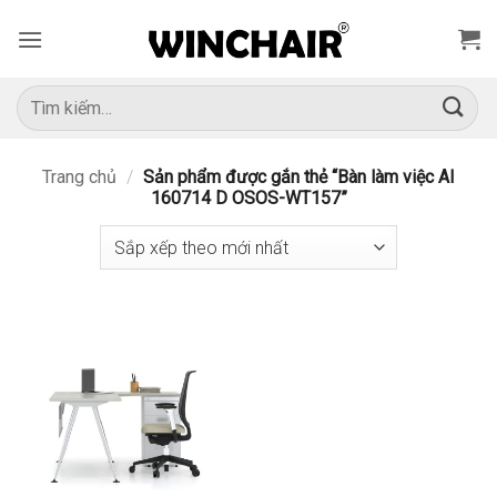
Bỏ
qua
nội
dung
Tìm
kiếm:
Trang chủ
/
Sản phẩm được gắn thẻ “Bàn làm việc AI
160714 D OSOS-WT157”