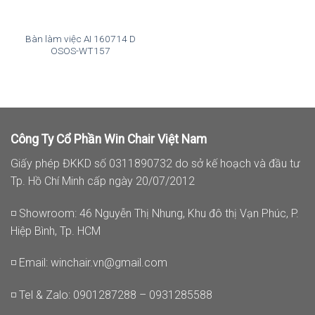
Bàn làm việc AI 160714 D
OSOS-WT157
Công Ty Cổ Phần Win Chair Việt Nam
Giấy phép ĐKKD số 0311890732 do sở kế hoạch và đầu tư
Tp. Hồ Chí Minh cấp ngày 20/07/2012
◽ Showroom: 46 Nguyễn Thị Nhung, Khu đô thị Vạn Phúc, P.
Hiệp Bình, Tp. HCM
◽ Email:
winchair.vn@gmail.com
◽ Tel & Zalo: 0901287288 – 0931285588