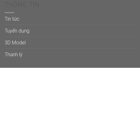
THÔNG TIN
Tin tức
Tuyển dụng
3D Model
Thanh lý