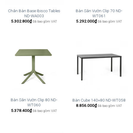
Chân Bàn Base Ibisco Tables
Bàn Sân Vườn Clip 70 ND-
ND-WA003
WT061
5.302.800
₫
5.292.000
₫
Đã bao gồm VAT
Đã bao gồm VAT
Bàn Sân Vườn Clip 80 ND-
Bàn Cube 140×80 ND-WT058
WT060
8.856.000
₫
Đã bao gồm VAT
5.378.400
₫
Đã bao gồm VAT