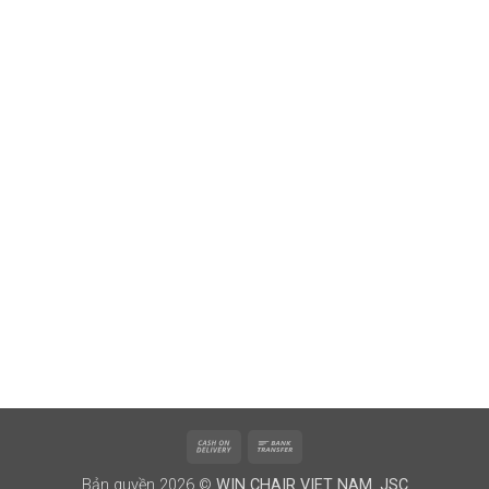
Cash
Bank
On
Transfer
Bản quyền 2026 ©
WIN CHAIR VIET NAM. JSC