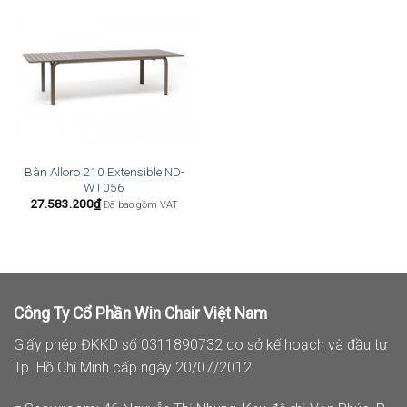
Bàn Alloro 210 Extensible ND-
WT056
27.583.200
₫
Đã bao gồm VAT
Công Ty Cổ Phần Win Chair Việt Nam
Giấy phép ĐKKD số 0311890732 do sở kế hoạch và đầu tư
Tp. Hồ Chí Minh cấp ngày 20/07/2012