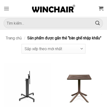
Bỏ
qua
nội
dung
Tìm
kiếm:
Trang chủ
/
Sản phẩm được gắn thẻ “bàn ghế nhập khẩu”