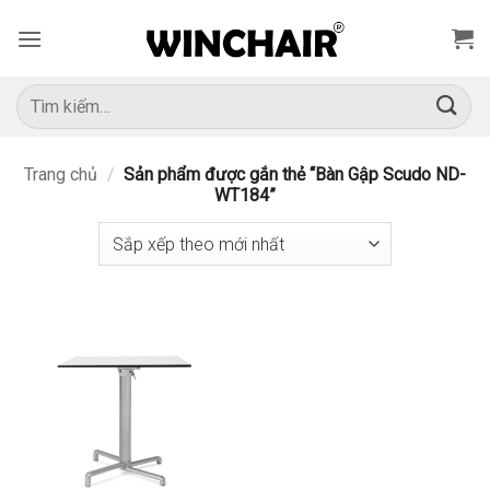
Bỏ
qua
nội
dung
Tìm
kiếm:
Trang chủ
/
Sản phẩm được gắn thẻ “Bàn Gập Scudo ND-
WT184”