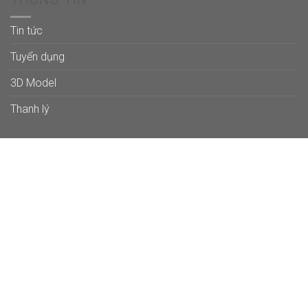
Tin tức
Tuyển dụng
3D Model
Thanh lý