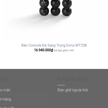
Bàn Console Đá Sang Trọng Dons-WT238
16.940.000
₫
Đã bao gồm VAT
ÁCH
KHÔNG GIAN
ảo mật
Bàn ghế ngoài trời
án hàng