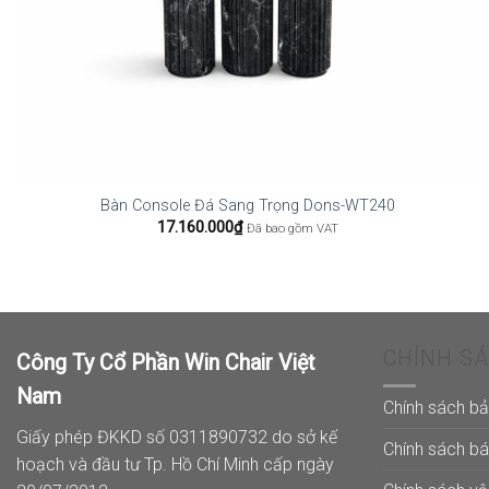
Bàn Console Đá Sang Trọng Dons-WT240
17.160.000
₫
Đã bao gồm VAT
CHÍNH S
Công Ty Cổ Phần Win Chair Việt
Nam
Chính sách b
Giấy phép ĐKKD số 0311890732 do sở kế
Chính sách b
hoạch và đầu tư Tp. Hồ Chí Minh cấp ngày