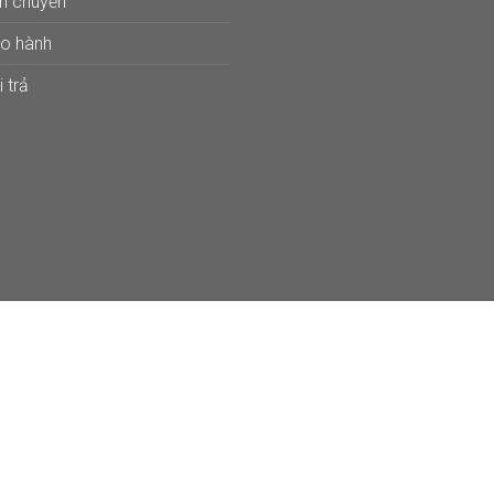
ận chuyển
ảo hành
 trả