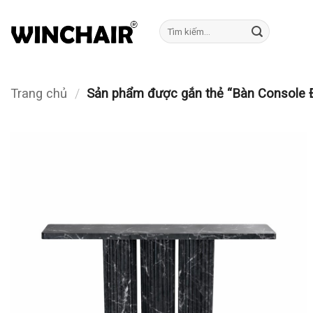
Bỏ
qua
Tìm
kiếm:
nội
dung
Trang chủ
/
Sản phẩm được gắn thẻ “Bàn Console 