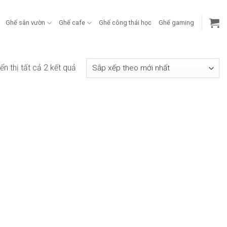
Ghế sân vườn
Ghế cafe
Ghế công thái học
Ghế gaming
Đã
ển thị tất cả 2 kết quả
sắp
xếp
theo
mới
nhất