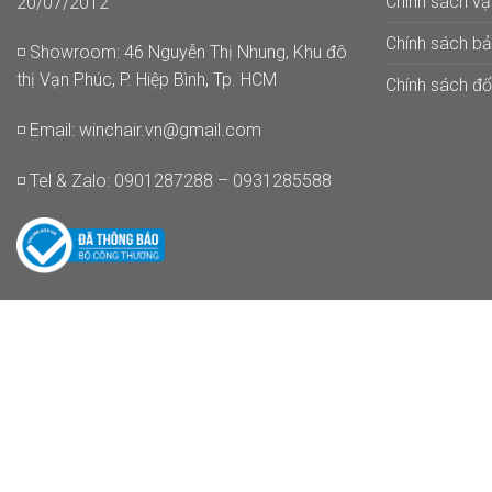
Chính sách v
20/07/2012
Chính sách b
◽ Showroom: 46 Nguyễn Thị Nhung, Khu đô
thị Vạn Phúc, P. Hiệp Bình, Tp. HCM
Chính sách đổi
◽ Email:
winchair.vn@gmail.com
◽ Tel & Zalo: 0901287288 – 0931285588