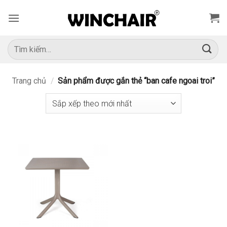
Bỏ
qua
nội
dung
Tìm
kiếm:
Trang chủ
/
Sản phẩm được gắn thẻ “ban cafe ngoai troi”