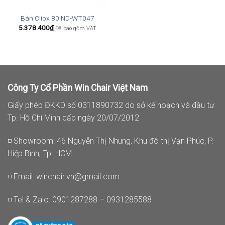
Bàn Clipx 80 ND-WT047
5.378.400
₫
Đã bao gồm VAT
Công Ty Cổ Phần Win Chair Việt Nam
Giấy phép ĐKKD số 0311890732 do sở kế hoạch và đầu tư
Tp. Hồ Chí Minh cấp ngày 20/07/2012
◽ Showroom: 46 Nguyễn Thị Nhung, Khu đô thị Vạn Phúc, P.
Hiệp Bình, Tp. HCM
◽ Email:
winchair.vn@gmail.com
◽ Tel & Zalo: 0901287288 – 0931285588