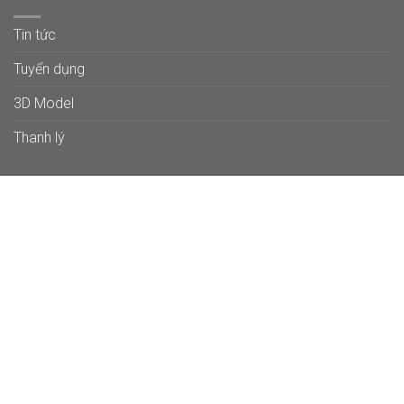
Tin tức
Tuyển dụng
3D Model
Thanh lý