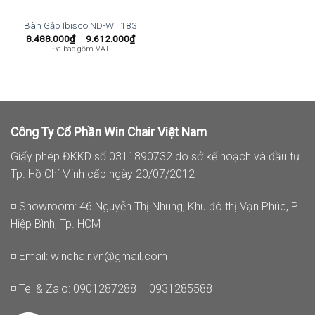
Bàn Gập Ibisco ND-WT183
Khoảng
8.488.000
₫
–
9.612.000
₫
giá:
Đã bao gồm VAT
từ
8.488.000₫
đến
9.612.000₫
Công Ty Cổ Phần Win Chair Việt Nam
Giấy phép ĐKKD số 0311890732 do sở kế hoạch và đầu tư
Tp. Hồ Chí Minh cấp ngày 20/07/2012
◽ Showroom: 46 Nguyễn Thị Nhung, Khu đô thị Vạn Phúc, P.
Hiệp Bình, Tp. HCM
◽ Email:
winchair.vn@gmail.com
◽ Tel & Zalo: 0901287288 – 0931285588