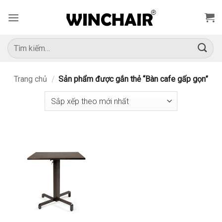
Bỏ
qua
nội
dung
Tìm
kiếm:
Trang chủ
/
Sản phẩm được gắn thẻ “Bàn cafe gấp gọn”