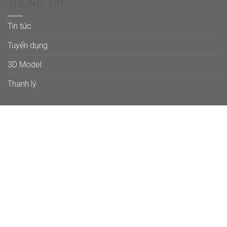
THÔNG TIN
Tin tức
Tuyển dụng
3D Model
Thanh lý