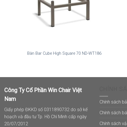
Bàn Bar Cube High Square 70 ND-WT186
CHÍNH S
Công Ty Cổ Phần Win Chair Việt
Nam
Chính sách b
Giấy phép ĐKKD số 0311890732 do sở kế
Chính sách b
hoạch và đầu tư Tp. Hồ Chí Minh cấp ngày
Chính sách v
20/07/2012