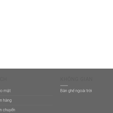
ÁCH
KHÔNG GIAN
ảo mật
Bàn ghế ngoài trời
án hàng
ận chuyển