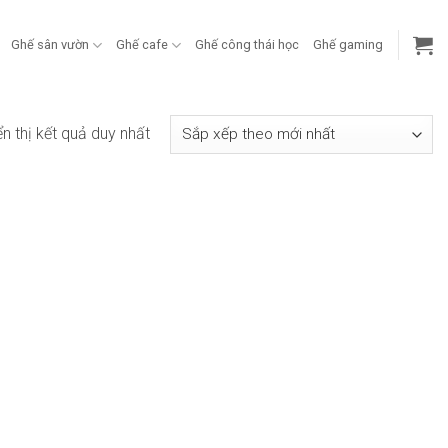
Ghế sân vườn
Ghế cafe
Ghế công thái học
Ghế gaming
ển thị kết quả duy nhất