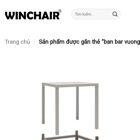
Bỏ
qua
Tìm
kiếm:
nội
dung
Trang chủ
/
Sản phẩm được gắn thẻ “ban bar vuong