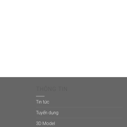
THÔNG TIN
Tin tức
Tuyển dụng
3D Model