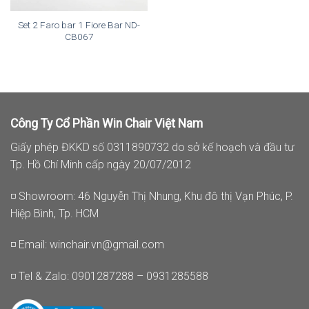
Set 2 Faro bar 1 Fiore Bar ND-
CB067
Công Ty Cổ Phần Win Chair Việt Nam
Giấy phép ĐKKD số 0311890732 do sở kế hoạch và đầu tư
Tp. Hồ Chí Minh cấp ngày 20/07/2012
◽ Showroom: 46 Nguyễn Thị Nhung, Khu đô thị Vạn Phúc, P.
Hiệp Bình, Tp. HCM
◽ Email:
winchair.vn@gmail.com
◽ Tel & Zalo: 0901287288 – 0931285588