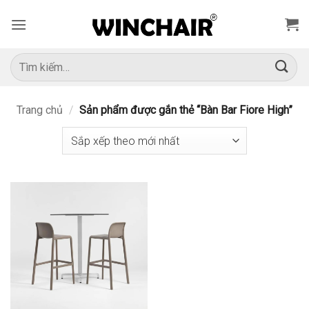
Bỏ
qua
nội
dung
Tìm
kiếm:
Trang chủ
/
Sản phẩm được gắn thẻ “Bàn Bar Fiore High”