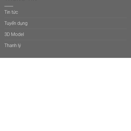
Tin tức
Tuyển dụng
3D Model
Thanh lý