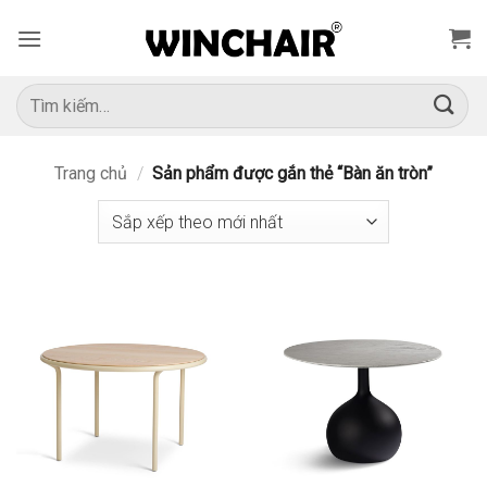
Bỏ
qua
nội
dung
Tìm
kiếm:
Trang chủ
/
Sản phẩm được gắn thẻ “Bàn ăn tròn”