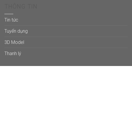
THÔNG TIN
Tin tức
Tuyển dụng
3D Model
Thanh lý