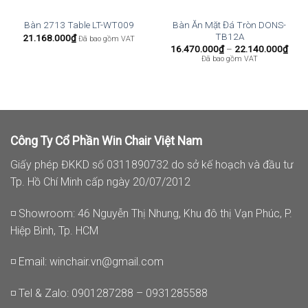
Bàn Ăn Mặt Đá Tròn DONS-
Bàn 2713 Table LT-WT009
TB12A
21.168.000
₫
Đã bao gồm VAT
Kho
16.470.000
₫
–
22.140.000
₫
giá:
Đã bao gồm VAT
từ
16.4
đến
22.1
Công Ty Cổ Phần Win Chair Việt Nam
Giấy phép ĐKKD số 0311890732 do sở kế hoạch và đầu tư
Tp. Hồ Chí Minh cấp ngày 20/07/2012
◽ Showroom: 46 Nguyễn Thị Nhung, Khu đô thị Vạn Phúc, P.
Hiệp Bình, Tp. HCM
◽ Email:
winchair.vn@gmail.com
◽ Tel & Zalo: 0901287288 – 0931285588