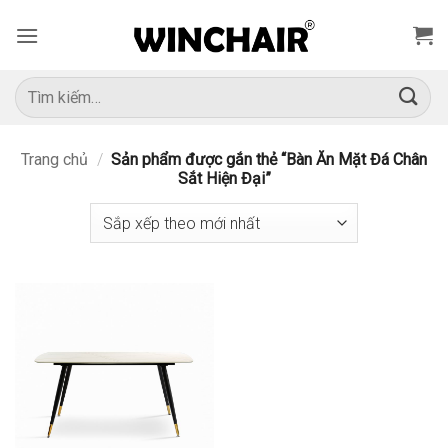
Bỏ
qua
nội
dung
Tìm
kiếm:
Trang chủ
/
Sản phẩm được gắn thẻ “Bàn Ăn Mặt Đá Chân
Sắt Hiện Đại”