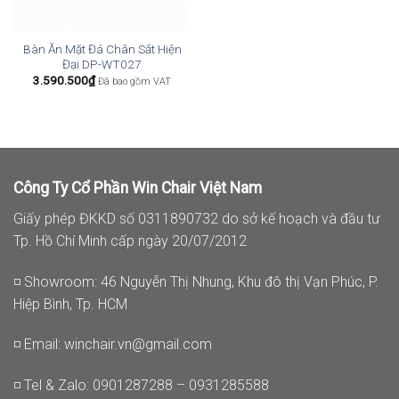
Bàn Ăn Mặt Đá Chân Sắt Hiện
Đại DP-WT027
3.590.500
₫
Đã bao gồm VAT
Công Ty Cổ Phần Win Chair Việt Nam
Giấy phép ĐKKD số 0311890732 do sở kế hoạch và đầu tư
Tp. Hồ Chí Minh cấp ngày 20/07/2012
◽ Showroom: 46 Nguyễn Thị Nhung, Khu đô thị Vạn Phúc, P.
Hiệp Bình, Tp. HCM
◽ Email:
winchair.vn@gmail.com
◽ Tel & Zalo: 0901287288 – 0931285588