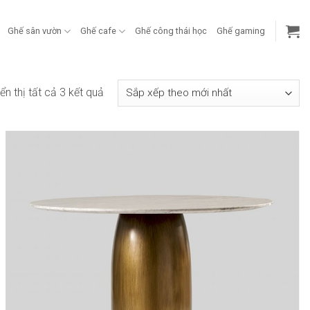
Ghế sân vườn
Ghế cafe
Ghế công thái học
Ghế gaming
Đã
ển thị tất cả 3 kết quả
sắp
xếp
theo
mới
nhất