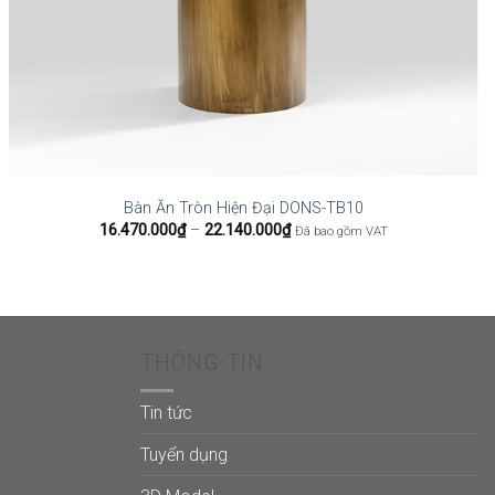
Bàn Ăn Tròn Hiện Đại DONS-TB10
Khoảng
16.470.000
₫
–
22.140.000
₫
Đã bao gồm VAT
giá:
từ
16.470.000₫
đến
22.140.000₫
THÔNG TIN
Tin tức
Tuyển dụng