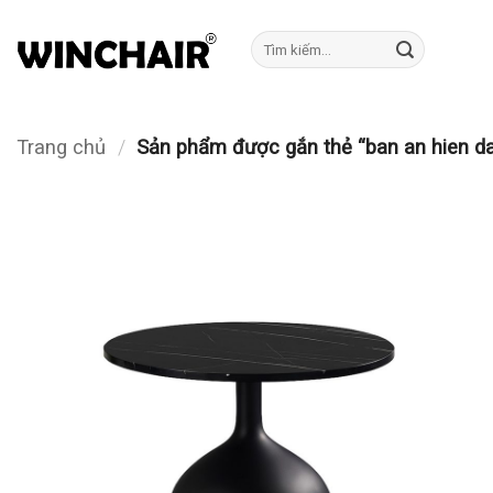
Bỏ
qua
Tìm
kiếm:
nội
dung
Trang chủ
/
Sản phẩm được gắn thẻ “ban an hien da