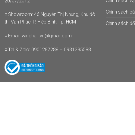
Chính sách v
20/07/2012
Chính sách b
◽ Showroom: 46 Nguyễn Thị Nhung, Khu đô
thị Vạn Phúc, P. Hiệp Bình, Tp. HCM
Chính sách đổi
◽ Email:
winchair.vn@gmail.com
◽ Tel & Zalo: 0901287288 – 0931285588