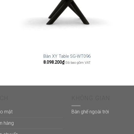
Bàn XY Table SG-WT096
8.098.200
₫
Đã bao gồm VAT
ÁCH
KHÔNG GIAN
ảo mật
Bàn ghế ngoài trời
án hàng