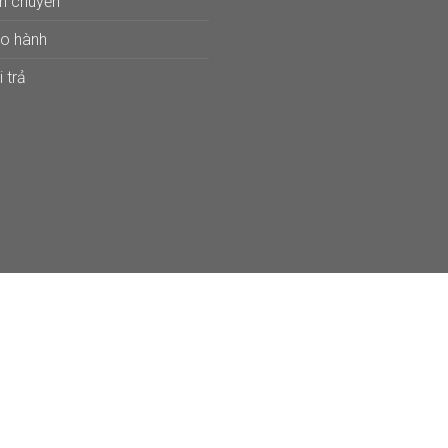
ận chuyển
ảo hành
 trả