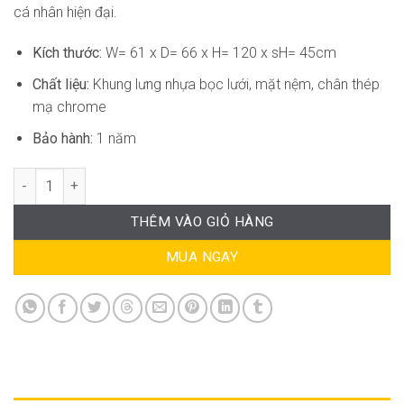
cá nhân hiện đại.
Kích thước:
W= 61 x D= 66 x H= 120 x sH= 45cm
Chất liệu:
Khung lưng nhựa bọc lưới, mặt nệm, chân thép
mạ chrome
Bảo hành:
1 năm
Ghế Văn Phòng Ngã Nằm Hiện Đại AK-GVP024 số lượng
THÊM VÀO GIỎ HÀNG
MUA NGAY