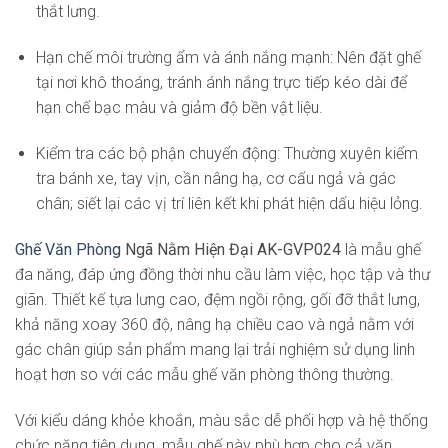
thắt lưng.
Hạn chế môi trường ẩm và ánh nắng mạnh: Nên đặt ghế
tại nơi khô thoáng, tránh ánh nắng trực tiếp kéo dài để
hạn chế bạc màu và giảm độ bền vật liệu.
Kiểm tra các bộ phận chuyển động: Thường xuyên kiểm
tra bánh xe, tay vịn, cần nâng hạ, cơ cấu ngả và gác
chân; siết lại các vị trí liên kết khi phát hiện dấu hiệu lỏng.
Ghế Văn Phòng
Ngã Nằm Hiện Đại AK-GVP024
là mẫu ghế
đa năng, đáp ứng đồng thời nhu cầu làm việc, học tập và thư
giãn. Thiết kế tựa lưng cao, đệm ngồi rộng, gối đỡ thắt lưng,
khả năng xoay 360 độ, nâng hạ chiều cao và ngả nằm với
gác chân giúp sản phẩm mang lại trải nghiệm sử dụng linh
hoạt hơn so với các mẫu ghế văn phòng thông thường.
Với kiểu dáng khỏe khoắn, màu sắc dễ phối hợp và hệ thống
chức năng tiện dụng, mẫu ghế này phù hợp cho cả văn