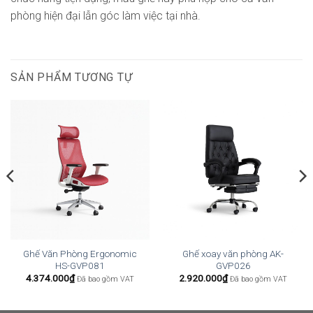
phòng hiện đại lẫn góc làm việc tại nhà.
SẢN PHẨM TƯƠNG TỰ
Ghế Văn Phòng Ergonomic
Ghế xoay văn phòng AK-
HS-GVP081
GVP026
4.374.000
₫
2.920.000
₫
Đã bao gồm VAT
Đã bao gồm VAT