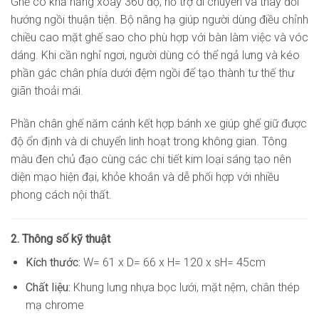
Ghế có khả năng xoay 360 độ, hỗ trợ di chuyển và thay đổi
hướng ngồi thuận tiện. Bộ nâng hạ giúp người dùng điều chỉnh
chiều cao mặt ghế sao cho phù hợp với bàn làm việc và vóc
dáng. Khi cần nghỉ ngơi, người dùng có thể ngả lưng và kéo
phần gác chân phía dưới đệm ngồi để tạo thành tư thế thư
giãn thoải mái.
Phần chân ghế năm cánh kết hợp bánh xe giúp ghế giữ được
độ ổn định và di chuyển linh hoạt trong không gian. Tông
màu đen chủ đạo cùng các chi tiết kim loại sáng tạo nên
diện mạo hiện đại, khỏe khoắn và dễ phối hợp với nhiều
phong cách nội thất.
2. Thông số kỹ thuật
Kích thước:
W= 61 x D= 66 x H= 120 x sH= 45cm
Chất liệu:
Khung lưng nhựa bọc lưới, mặt nệm, chân thép
mạ chrome