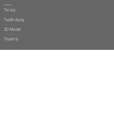
Tin tức
Tuyển dụng
3D Model
Thanh lý