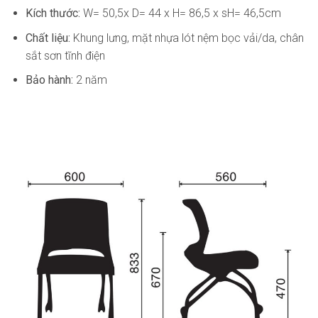
Kích thước:
W= 50,5x D= 44 x H= 86,5 x sH= 46,5cm
Chất liệu:
Khung lưng, mặt nhựa lót nệm bọc vải/da, chân
sắt sơn tĩnh điện
Bảo hành:
2 năm