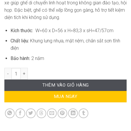
xe giúp ghế di chuyển linh hoạt trong không gian đào tạo, hội
họp. Đặc biệt, ghế có thể xếp lồng gọn gàng, hỗ trợ tiết kiệm
diện tích khi không sử dụng.
Kích thước:
W=60 x D=56 x H=83,3 x sH=47/57cm
Chất liệu:
Khung lưng nhựa, mặt nệm, chân sắt sơn tĩnh
điện
Bảo hành:
2 năm
Ghế Training Xếp Gọn RPB-GVP133 số lượng
THÊM VÀO GIỎ HÀNG
MUA NGAY