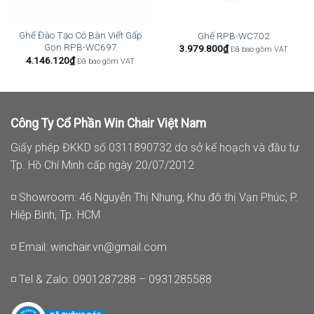
Ghế Đào Tạo Có Bàn Viết Gấp
Ghế RPB-WC702
Gọn RPB-WC697
3.979.800
₫
Đã bao gồm VAT
4.146.120
₫
Đã bao gồm VAT
Công Ty Cổ Phần Win Chair Việt Nam
Giấy phép ĐKKD số 0311890732 do sở kế hoạch và đầu tư
Tp. Hồ Chí Minh cấp ngày 20/07/2012
◽ Showroom: 46 Nguyễn Thị Nhung, Khu đô thị Vạn Phúc, P.
Hiệp Bình, Tp. HCM
◽ Email:
winchair.vn@gmail.com
◽ Tel & Zalo: 0901287288 – 0931285588