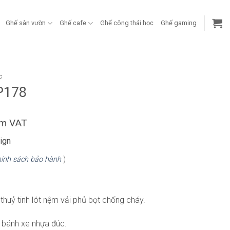
Ghế sân vườn
Ghế cafe
Ghế công thái học
Ghế gaming
c
P178
ồm VAT
ign
ính sách bảo hành
)
thuỷ tinh lót nệm vải phủ bọt chống cháy.
 bánh xe nhựa đúc.