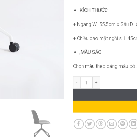
KÍCH THƯỚC
+ Ngang W=55,5cm x Sâu D
+ Chiều cao mặt ngồi sH=45
,MÀU SẮC
Chọn màu theo bảng màu có 
Ghế Tobe SG-GVP178 số lượng