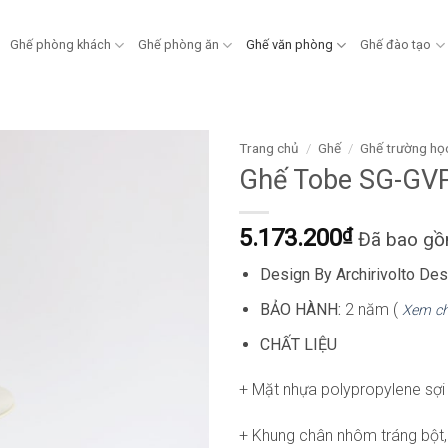
Ghế phòng khách
Ghế phòng ăn
Ghế văn phòng
Ghế đào tạo
Trang chủ
/
Ghế
/
Ghế trường họ
Ghế Tobe SG-GV
5.173.200
₫
Đã bao g
Design By Archirivolto Des
BẢO HÀNH:
2 năm (
Xem ch
CHẤT LIỆU
+ Mặt nhựa polypropylene sợi 
+ Khung chân nhôm tráng bột,