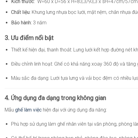
Kích thước:
W=60 x D=56 x H=83,3/93,3 x sH=47cm/57cm
Chất liệu:
Khung lưng nhựa bọc lưới, mặt nệm, chân nhựa đú
Bảo hành:
3 năm
3. Ưu điểm nổi bật
Thiết kế hiện đại, thanh thoát: Lưng lưới kết hợp đường né
Điều chỉnh linh hoạt: Ghế có khả năng xoay 360 độ và tăng g
Màu sắc đa dạng: Lưới tựa lưng và vải bọc đệm có nhiều lựa
4. Ứng dụng đa dạng trong không gian
Mẫu
ghế làm việc
hiện đại với ứng dụng đa năng:
Phù hợp sử dụng làm ghế nhân viên tại văn phòng, phòng l