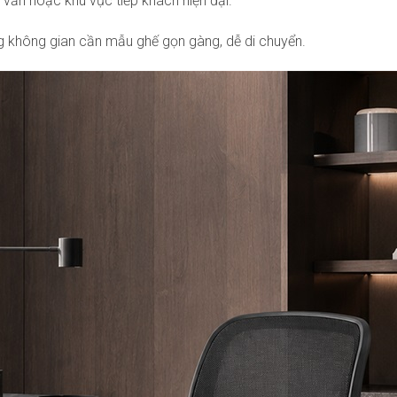
 vấn hoặc khu vực tiếp khách hiện đại.
g không gian cần mẫu ghế gọn gàng, dễ di chuyển.