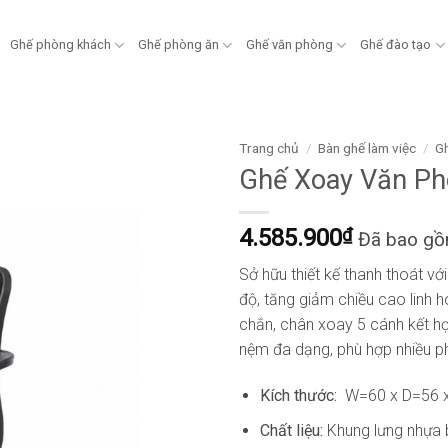
Ghế phòng khách
Ghế phòng ăn
Ghế văn phòng
Ghế đào tạo
Trang chủ
/
Bàn ghế làm việc
/
Gh
Ghế Xoay Văn Ph
4.585.900
₫
Đã bao g
Sở hữu thiết kế thanh thoát vớ
độ, tăng giảm chiều cao linh 
chắn, chân xoay 5 cánh kết hợp
nệm đa dạng, phù hợp nhiều p
Kích thước:
W=60 x D=56 
Chất liệu:
Khung lưng nhựa 