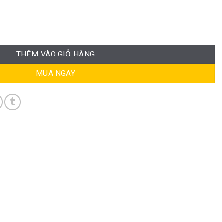
RPB-GVP131 số lượng
THÊM VÀO GIỎ HÀNG
MUA NGAY