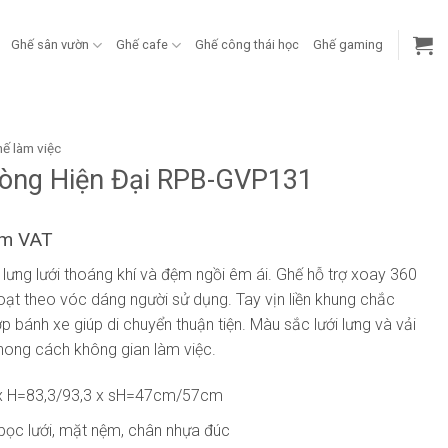
Ghế sân vườn
Ghế cafe
Ghế công thái học
Ghế gaming
ế làm việc
òng Hiện Đại RPB-GVP131
ồm VAT
i lưng lưới thoáng khí và đệm ngồi êm ái. Ghế hỗ trợ xoay 360
hoạt theo vóc dáng người sử dụng. Tay vịn liền khung chắc
 bánh xe giúp di chuyển thuận tiện. Màu sắc lưới lưng và vải
hong cách không gian làm việc.
x H=83,3/93,3 x sH=47cm/57cm
bọc lưới, mặt nệm, chân nhựa đúc