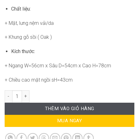
Chất liệu:
+ Mặt, lưng nệm vải/da
+ Khung gỗ sồi ( Oak )
Kích thước:
+ Ngang W=56cm x Sâu D=54cm x Cao H=78cm
+ Chiều cao mặt ngồi sH=43cm
Ghế Ăn Gỗ Nệm Vải WF-WC4252 số lượng
THÊM VÀO GIỎ HÀNG
MUA NGAY