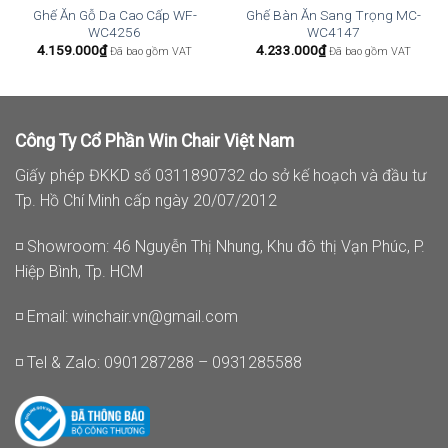
Ghế Ăn Gỗ Da Cao Cấp WF-
Ghế Bàn Ăn Sang Trọng MC-
WC4256
WC4147
4.159.000
₫
4.233.000
₫
Đã bao gồm VAT
Đã bao gồm VAT
Công Ty Cổ Phần Win Chair Việt Nam
Giấy phép ĐKKD số 0311890732 do sở kế hoạch và đầu tư
Tp. Hồ Chí Minh cấp ngày 20/07/2012
◽ Showroom: 46 Nguyễn Thị Nhung, Khu đô thị Vạn Phúc, P.
Hiệp Bình, Tp. HCM
◽ Email:
winchair.vn@gmail.com
◽ Tel & Zalo: 0901287288 – 0931285588