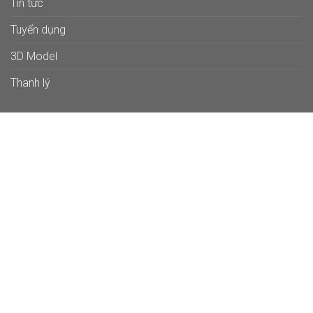
Tin tức
Tuyển dụng
3D Model
Thanh lý