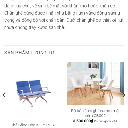
dàng lau chùi, vệ sinh bề mặt với khăn khô hoặc khăn ướt.
Chân ghế cũng được nhấn nhá bằng núm vàng đồng sanng
trọng và đồng bộ với chân bàn. Dưới chân ghế có thiết kế nút
nhựa chống trầy xước sàn nhà.
SẢN PHẨM TƯƠNG TỰ
Bộ bàn ăn 4 ghế eames mặt
nệm CB002
3.500.000
₫
Đã bao gồm VAT
Ghế Băng Chờ KILLY RPB-