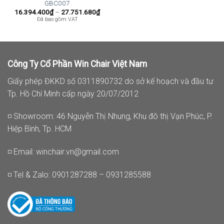
GBC007
Khoảng
16.394.400
₫
–
27.751.680
₫
giá:
Đã bao gồm VAT
từ
16.394.400₫
đến
27.751.680₫
Công Ty Cổ Phần Win Chair Việt Nam
Giấy phép ĐKKD số 0311890732 do sở kế hoạch và đầu tư
Tp. Hồ Chí Minh cấp ngày 20/07/2012
◽ Showroom: 46 Nguyễn Thị Nhung, Khu đô thị Vạn Phúc, P.
Hiệp Bình, Tp. HCM
◽ Email:
winchair.vn@gmail.com
◽ Tel & Zalo: 0901287288 – 0931285588