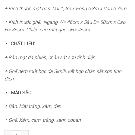
+ Kích thước mặt bàn: Dài 1,4m x Rộng 0,8m x Cao 0,75m
+ Kích thước ghế: Ngang W= 46cm x Sâu D= 50cm x Cao
H= 86cm. Chiều cao mặt ghế: sH= 46cm
CHẤT LIỆU:
+ Bàn mặt đá phiến, chân sắt sơn tĩnh điện.
+ Ghế nệm mút bọc da Simili, kết hợp chân sắt sơn tĩnh
điện.
MÀU SẮC:
+ Bàn: Mặt trắng, xám, đen
+ Ghế: Xám, cam, trắng, xanh coban
Bộ bàn ăn gia đình 4 ghế sang trọng CB025 số lượng