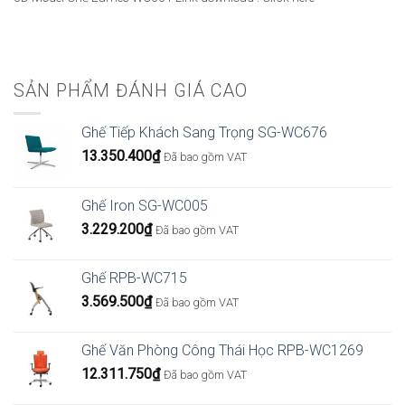
SẢN PHẨM ĐÁNH GIÁ CAO
Ghế Tiếp Khách Sang Trọng SG-WC676
13.350.400
₫
Đã bao gồm VAT
Ghế Iron SG-WC005
3.229.200
₫
Đã bao gồm VAT
Ghế RPB-WC715
3.569.500
₫
Đã bao gồm VAT
Ghế Văn Phòng Công Thái Học RPB-WC1269
12.311.750
₫
Đã bao gồm VAT