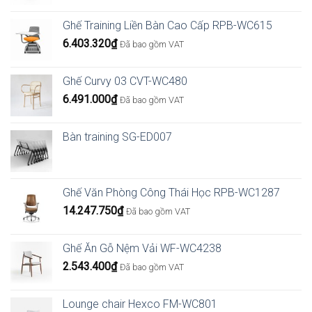
giá:
từ
Ghế Training Liền Bàn Cao Cấp RPB-WC615
2.862.000₫
6.403.320
₫
Đã bao gồm VAT
đến
4.482.000₫
Ghế Curvy 03 CVT-WC480
6.491.000
₫
Đã bao gồm VAT
Bàn training SG-ED007
Ghế Văn Phòng Công Thái Học RPB-WC1287
14.247.750
₫
Đã bao gồm VAT
Ghế Ăn Gỗ Nệm Vải WF-WC4238
2.543.400
₫
Đã bao gồm VAT
Lounge chair Hexco FM-WC801