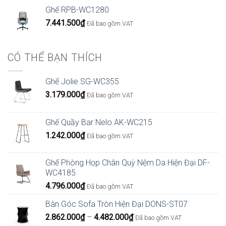
Ghế RPB-WC1280
7.441.500
₫
Đã bao gồm VAT
CÓ THỂ BẠN THÍCH
Ghế Jolie SG-WC355
3.179.000
₫
Đã bao gồm VAT
Ghế Quầy Bar Nelo AK-WC215
1.242.000
₫
Đã bao gồm VAT
Ghế Phòng Họp Chân Quỳ Nệm Da Hiện Đại DF-
WC4185
4.796.000
₫
Đã bao gồm VAT
Bàn Góc Sofa Tròn Hiện Đại DONS-ST07
Khoảng
2.862.000
₫
–
4.482.000
₫
Đã bao gồm VAT