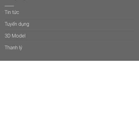
Tin tức
Tuyển dụng
3D Model
Thanh lý