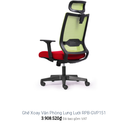
Ghế Xoay Văn Phòng Lưng Lưới RPB-GVP151
3.908.520
₫
Đã bao gồm VAT