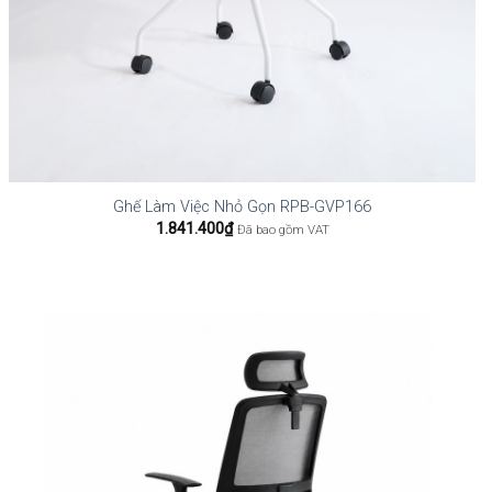
Ghế Làm Việc Nhỏ Gọn RPB-GVP166
1.841.400
₫
Đã bao gồm VAT