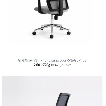
Ghế Xoay Văn Phòng Lưng Lưới RPB-GVP159
2.601.720
₫
Đã bao gồm VAT