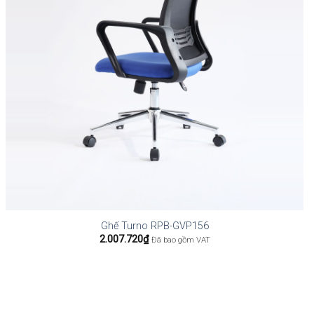
Ghế Turno RPB-GVP156
2.007.720
₫
Đã bao gồm VAT