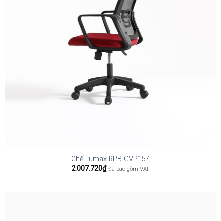
Ghế Lumax RPB-GVP157
2.007.720
₫
Đã bao gồm VAT