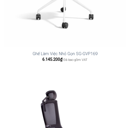
Ghế Làm Việc Nhỏ Gọn SG-GVP169
6.145.200
₫
Đã bao gồm VAT