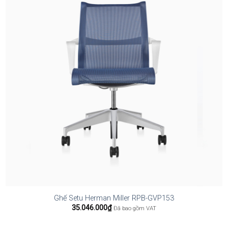
Ghế Setu Herman Miller RPB-GVP153
35.046.000
₫
Đã bao gồm VAT