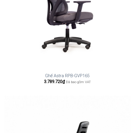
Ghế Astra RPB-GVP165
3.789.720
₫
Đã bao gồm VAT