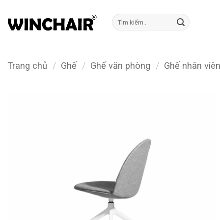
Bỏ
qua
Tìm
kiếm:
nội
dung
Trang chủ
/
Ghế
/
Ghế văn phòng
/
Ghế nhân viê