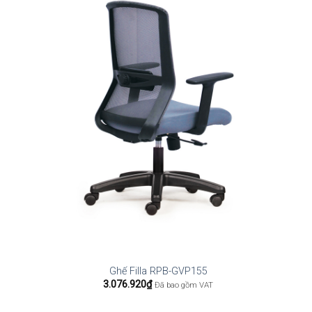
Ghế Filla RPB-GVP155
3.076.920
₫
Đã bao gồm VAT