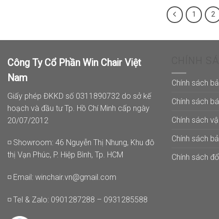
1
2
CHÍNH S
Công Ty Cổ Phần Win Chair Việt
Nam
Chính sách b
Giấy phép ĐKKD số 0311890732 do sở kế
Chính sách b
hoạch và đầu tư Tp. Hồ Chí Minh cấp ngày
Chính sách v
20/07/2012
Chính sách b
◽ Showroom: 46 Nguyễn Thị Nhung, Khu đô
thị Vạn Phúc, P. Hiệp Bình, Tp. HCM
Chính sách đổi
◽ Email:
winchair.vn@gmail.com
◽ Tel & Zalo: 0901287288 – 0931285588