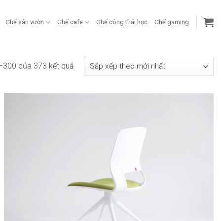
Ghế sân vườn
Ghế cafe
Ghế công thái học
Ghế gaming
Đã
9–300 của 373 kết quả
sắp
xếp
theo
mới
nhất