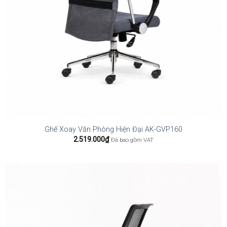
Ghế Xoay Văn Phòng Hiện Đại AK-GVP160
2.519.000
₫
Đã bao gồm VAT