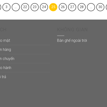
3
…
22
23
24
25
26
27
28
…
30
ÁCH
KHÔNG GIAN
ảo mật
Bàn ghế ngoài trời
án hàng
ận chuyển
ảo hành
 trả