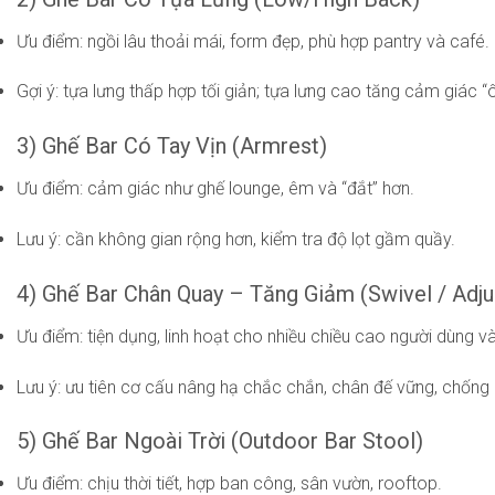
Ưu điểm: ngồi lâu thoải mái, form đẹp, phù hợp pantry và café.
Gợi ý: tựa lưng thấp hợp tối giản; tựa lưng cao tăng cảm giác 
3) Ghế Bar Có Tay Vịn (Armrest)
Ưu điểm: cảm giác như ghế lounge, êm và “đắt” hơn.
Lưu ý: cần không gian rộng hơn, kiểm tra độ lọt gầm quầy.
4) Ghế Bar Chân Quay – Tăng Giảm (Swivel / Adju
Ưu điểm: tiện dụng, linh hoạt cho nhiều chiều cao người dùng và
Lưu ý: ưu tiên cơ cấu nâng hạ chắc chắn, chân đế vững, chống 
5) Ghế Bar Ngoài Trời (Outdoor Bar Stool)
Ưu điểm: chịu thời tiết, hợp ban công, sân vườn, rooftop.