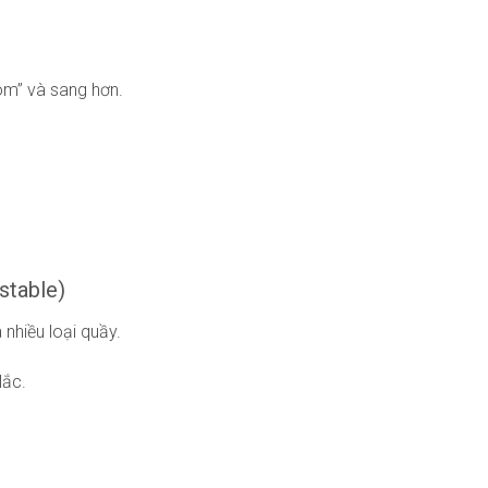
“ôm” và sang hơn.
stable)
 nhiều loại quầy.
lắc.