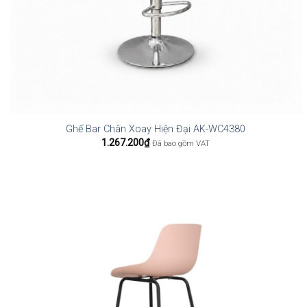
Ghế Bar Chân Xoay Hiện Đại AK-WC4380
1.267.200
₫
Đã bao gồm VAT