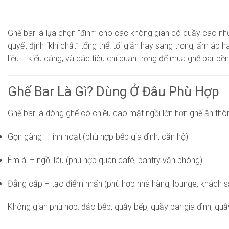
Ghế bar là lựa chọn “đinh” cho các không gian có quầy cao như
quyết định “khí chất” tổng thể: tối giản hay sang trọng, ấm áp 
liệu – kiểu dáng, và các tiêu chí quan trọng để mua ghế bar bề
Ghế Bar Là Gì? Dùng Ở Đâu Phù Hợp
Ghế bar là dòng ghế có chiều cao mặt ngồi lớn hơn ghế ăn thôn
Gọn gàng – linh hoạt (phù hợp bếp gia đình, căn hộ)
Êm ái – ngồi lâu (phù hợp quán café, pantry văn phòng)
Đẳng cấp – tạo điểm nhấn (phù hợp nhà hàng, lounge, khách s
Không gian phù hợp: đảo bếp, quầy bếp, quầy bar gia đình, quầ