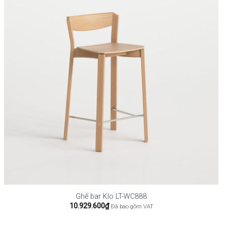
Ghế bar Klo LT-WC888
10.929.600
₫
Đã bao gồm VAT