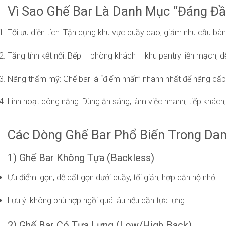
Vì Sao Ghế Bar Là Danh Mục “Đáng Đ
Tối ưu diện tích: Tận dụng khu vực quầy cao, giảm nhu cầu bàn
Tăng tính kết nối: Bếp – phòng khách – khu pantry liền mạch, d
Nâng thẩm mỹ: Ghế bar là “điểm nhấn” nhanh nhất để nâng cấp
Linh hoạt công năng: Dùng ăn sáng, làm việc nhanh, tiếp khách, n
Các Dòng Ghế Bar Phổ Biến Trong Da
1) Ghế Bar Không Tựa (Backless)
Ưu điểm: gọn, dễ cất gọn dưới quầy, tối giản, hợp căn hộ nhỏ.
Lưu ý: không phù hợp ngồi quá lâu nếu cần tựa lưng.
2) Ghế Bar Có Tựa Lưng (Low/High Back)