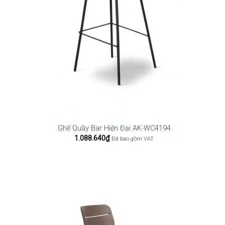
Ghế Quầy Bar Hiện Đại AK-WC4194
1.088.640
₫
Đã bao gồm VAT