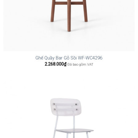
Ghế Quầy Bar Gỗ Sồi WF-WC4296
2.268.000
₫
Đã bao gồm VAT