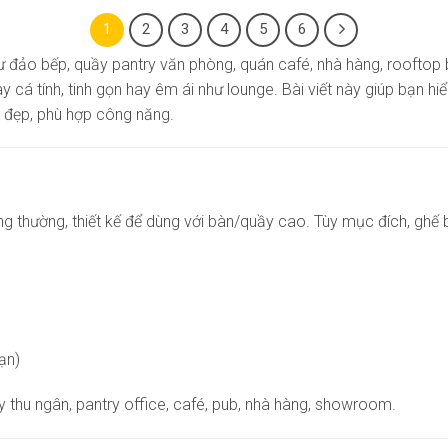
1
2
3
4
5
6
 đảo bếp, quầy pantry văn phòng, quán café, nhà hàng, rooftop b
hay cá tính, tinh gọn hay êm ái như lounge. Bài viết này giúp bạn
n đẹp, phù hợp công năng.
g thường, thiết kế để dùng với bàn/quầy cao. Tùy mục đích, ghế b
ạn)
y thu ngân, pantry office, café, pub, nhà hàng, showroom.