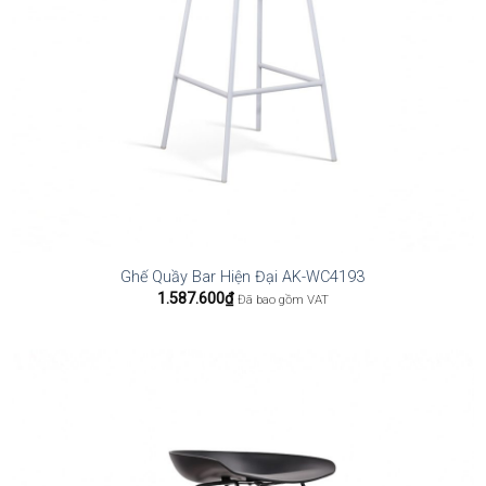
Ghế Quầy Bar Hiện Đại AK-WC4193
1.587.600
₫
Đã bao gồm VAT