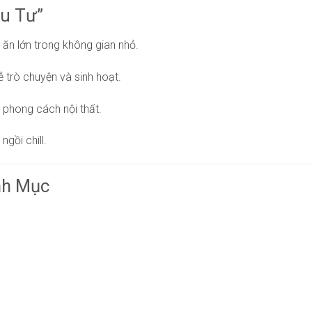
ầu Tư”
 ăn lớn trong không gian nhỏ.
ễ trò chuyện và sinh hoạt.
 phong cách nội thất.
gồi chill.
nh Mục