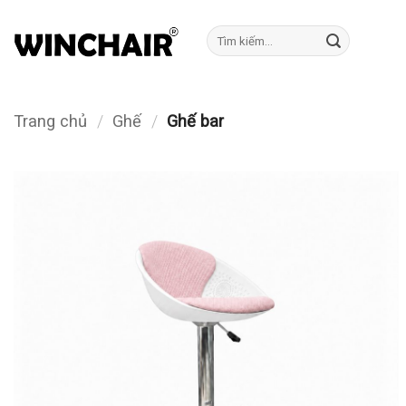
Bỏ
qua
Tìm
kiếm:
nội
dung
Trang chủ
/
Ghế
/
Ghế bar