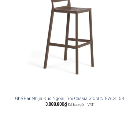
Ghế Bar Nhựa Đúc Ngoài Trời Cassia Stool ND-WC4153
3.088.800
₫
Đã bao gồm VAT