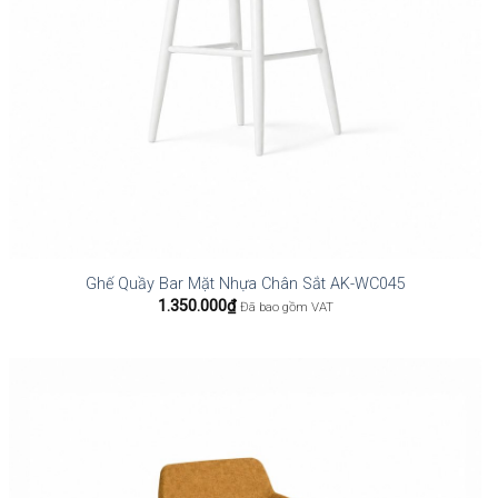
Ghế Quầy Bar Mặt Nhựa Chân Sắt AK-WC045
1.350.000
₫
Đã bao gồm VAT