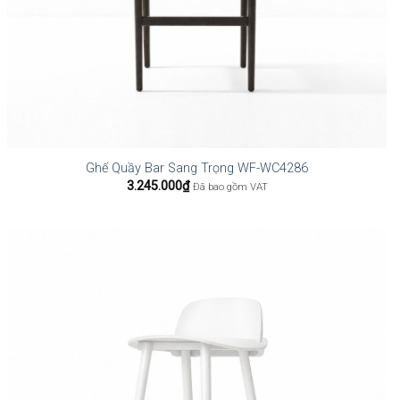
Ghế Quầy Bar Sang Trọng WF-WC4286
3.245.000
₫
Đã bao gồm VAT