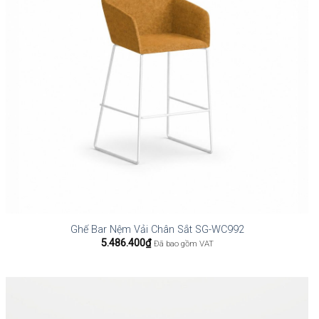
Ghế Bar Nệm Vải Chân Sắt SG-WC992
5.486.400
₫
Đã bao gồm VAT