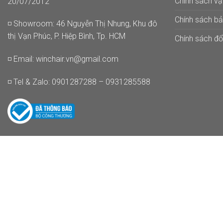
Chính sách v
20/07/2012
Chính sách b
◽ Showroom: 46 Nguyễn Thị Nhung, Khu đô
thị Vạn Phúc, P. Hiệp Bình, Tp. HCM
Chính sách đổi
◽ Email:
winchair.vn@gmail.com
◽ Tel & Zalo: 0901287288 – 0931285588