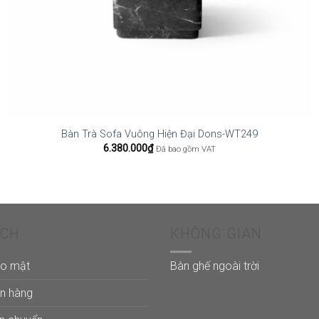
Bàn Trà Sofa Vuông Hiện Đại Dons-WT249
6.380.000
₫
Đã bao gồm VAT
ÁCH
KHÔNG GIAN
ảo mật
Bàn ghế ngoài trời
án hàng