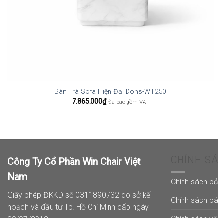
Bàn Trà Sofa Hiện Đại Dons-WT250
7.865.000
₫
Đã bao gồm VAT
CHÍNH S
Công Ty Cổ Phần Win Chair Việt
Nam
Chính sách b
Giấy phép ĐKKD số 0311890732 do sở kế
Chính sách b
hoạch và đầu tư Tp. Hồ Chí Minh cấp ngày