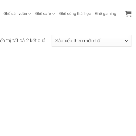
Ghế sân vườn
Ghế cafe
Ghế công thái học
Ghế gaming
Đã
ển thị tất cả 2 kết quả
sắp
xếp
theo
mới
nhất