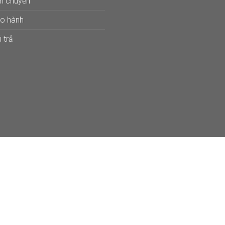
ận chuyển
ảo hành
 trả