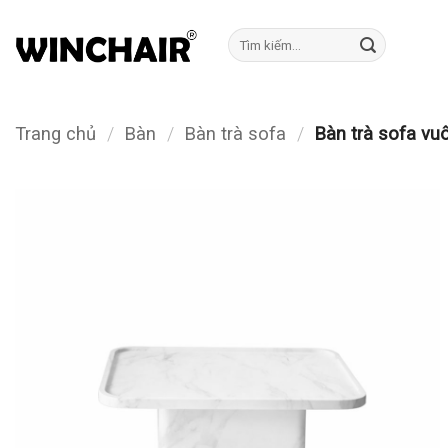
Bỏ
qua
Tìm
kiếm:
nội
dung
Trang chủ
/
Bàn
/
Bàn trà sofa
/
Bàn trà sofa vu